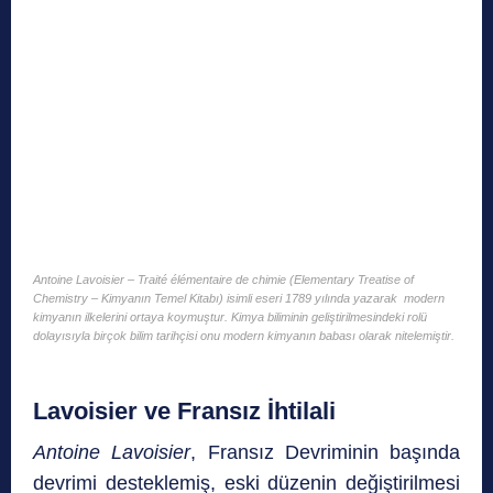
Antoine Lavoisier – Traité élémentaire de chimie (Elementary Treatise of
Chemistry – Kimyanın Temel Kitabı) isimli eseri 1789 yılında yazarak modern
kimyanın ilkelerini ortaya koymuştur. Kimya biliminin geliştirilmesindeki rolü
dolayısıyla birçok bilim tarihçisi onu modern kimyanın babası olarak nitelemiştir.
Lavoisier ve Fransız İhtilali
Antoine Lavoisier
, Fransız Devriminin başında
devrimi desteklemiş, eski düzenin değiştirilmesi