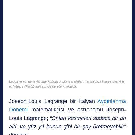
Lavoisier’nin deneylerinde kullandığı bilimsel aletler Fransa’daki Musée des Arts
et Métiers (Paris) müzesinde sergilenmektedir.
Joseph-Louis Lagrange bir İtalyan
Aydınlanma
Dönemi
matematikçisi ve astronomu Joseph-
Louis Lagrange;
“Onları kesmeleri sadece bir an
aldı ve yüz yıl bunun gibi bir şey üretmeyebilir
”
demiştir.