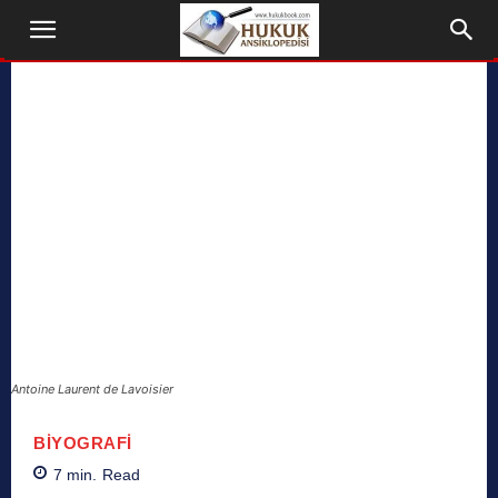
Antoine Laurent de Lavoisier
BIYOGRAFI
7
min.
Read