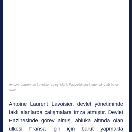
Antoine-Laurent de Lavoisier ve eşi Marie Paulze’ni tasvir eden bir yağı boya
tablo
Antoine Laurent Lavoisier, devlet yönetiminde
faklı alanlarda çalışmalara imza atmıştır. Devlet
Hazinesinde görev almış, abluka altında olan
ülkesi Fransa için için barut yapmakla