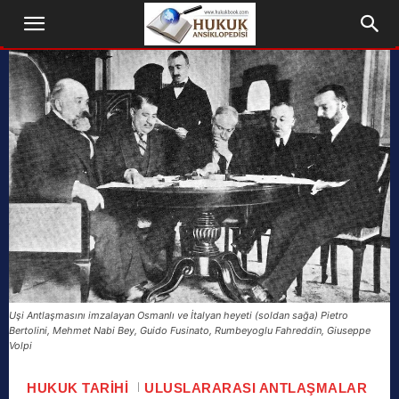
Uşi Antlaşmasını imzalayan Osmanlı ve İtalyan heyeti (soldan sağa) Pietro
Bertolini, Mehmet Nabi Bey, Guido Fusinato, Rumbeyoglu Fahreddin, Giuseppe
Volpi
HUKUK TARIHI
ULUSLARARASI ANTLAŞMALAR