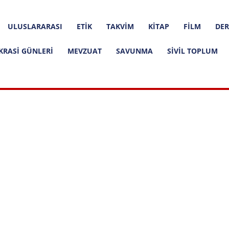
ULUSLARARASI
ETIK
TAKVIM
KITAP
FILM
DER
KRASI GÜNLERI
MEVZUAT
SAVUNMA
SIVIL TOPLUM