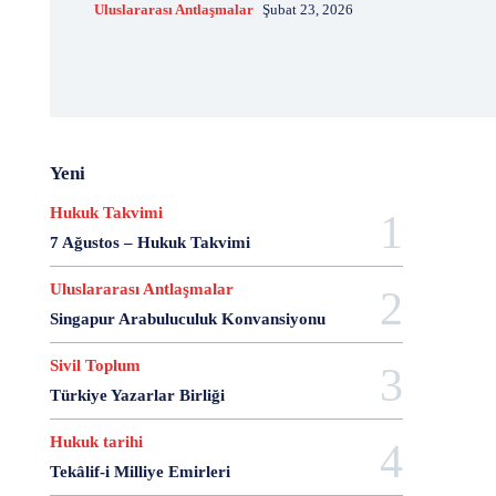
Uluslararası Antlaşmalar
Şubat 23, 2026
18 Aralık
18 Kasım
18 Mart
18 Mayıs
18 Nisan
18 Ocak
1876 Anayasası
19 Ağustos
19 Aralık
19 Eylül
19 Haziran
19 Kasım
19 Mayıs
19 Mayıs Atatürk'ü Anma Gençlik ve Spor Bayramı
19 Nisan
19 Ocak
19 Şubat
19 Temmuz
Yeni
1921 Af Kanunu
1921 Anayasası
Hukuk Takvimi
1922 Genel Af Kanunu
1924 Anayasası
7 Ağustos – Hukuk Takvimi
1933 Genel Af Kanunu
1947 Yardım Antlaşması
1958 Orman Affı
1960 Af Kanunu
1960 Darbesi
Uluslararası Antlaşmalar
1960 Ek Af Kanunu
1960 Geçici Anayasası
Singapur Arabuluculuk Konvansiyonu
1960 Genel Af Kanunu
1961 Anayasası
Sivil Toplum
1961 Halkoylaması
1966 Genel Af Kanunu
Türkiye Yazarlar Birliği
1966 Genel Affı
1982 Anayasası
1984
1985 Af Kanunu
2 Ağustos
2 Aralık
2 Ekim
Hukuk tarihi
2 Eylül
2 Kasım
2 Nisan
2 Ocak
Tekâlif-i Milliye Emirleri
2 Şubat
20 Ağustos
20 Aralık