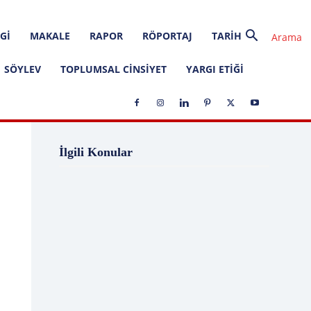
GI
MAKALE
RAPOR
RÖPORTAJ
TARIH
SÖYLEV
TOPLUMSAL CINSIYET
YARGI ETIĞI
1 Ağustos
1 Aralık
1 Eylül
1 Kasım
İlgili Konular
1 Liralık Dava
1 Mayıs
1 Ocak
1 Şubat
10 Ağustos
10 Aralık
10 Emir
10 Haziran
10 Kasım
10 Nisan
10 Ocak
10 Şubat
11 Ağustos
11 Eylül
11 Eylül saldırıları
11 Haziran
11 Mayıs
11 Ocak
11 Şubat
11 Temmuz
12 Ağustos
12 Angry Men
12 Aralık
12 Ekim
12 Eylül
12 Eylül Anayasası
12 Eylül Darbe Bildirisi
12 Eylül Darbesi
12 Eylül Davası
12 Haziran