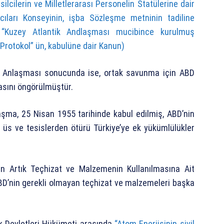
ilcilerin ve Milletlerarası Personelin Statülerine dair
ıları Konseyinin, işba Sözleşme metninin tadiline
 “Kuzey Atlantik Andlaşması mucibince kurulmuş
 Protokol” ün, kabulüne dair Kanun)
ri Anlaşması sonucunda ise, ortak savunma için ABD
asını öngörülmüştür.
aşma, 25 Nisan 1955 tarihinde kabul edilmiş, ABD’nin
ı üs ve tesislerden ötürü Türkiye’ye ek yükümlülükler
n Artık Teçhizat ve Malzemenin Kullanılmasına Ait
D’nin gerekli olmayan teçhizat ve malzemeleri başka
ik Devletleri Hükümeti arasında
“Atom Enerjisinin sivil