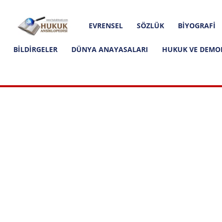
Hakkımızda
İletişim
Editoryal İlkeler
Hukuk
EVRENSEL
SÖZLÜK
BIYOGRAFI
Ansiklopedisi
BILDIRGELER
DÜNYA ANAYASALARI
HUKUK VE DEMO