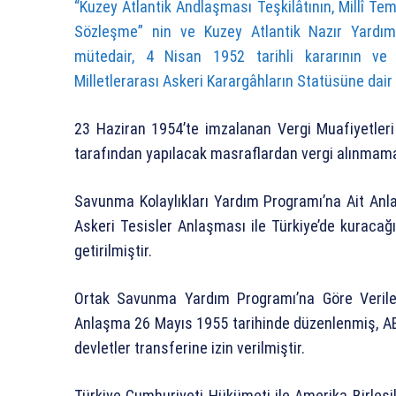
“Kuzey Atlantik Andlaşması Teşkilâtının, Millî Tems
Sözleşme” nin ve Kuzey Atlantik Nazır Yardımc
mütedair, 4 Nisan 1952 tarihli kararının ve
Milletlerarası Askeri Karargâhların Statüsüne dair
23 Haziran 1954’te imzalanan Vergi Muafiyetle
tarafından yapılacak masraflardan vergi alınmam
Savunma Kolaylıkları Yardım Programı’na Ait Anl
Askeri Tesisler Anlaşması ile Türkiye’de kuracağ
getirilmiştir.
Ortak Savunma Yardım Programı’na Göre Verile
Anlaşma 26 Mayıs 1955 tarihinde düzenlenmiş, AB
devletler transferine izin verilmiştir.
Türkiye Cumhuriyeti Hükümeti ile Amerika Birleş