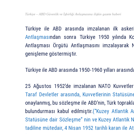
Türkiye – ABD Güvenlik ve İşbirliği Anlaşmasına ilişkin gazete haberi
Türkiye ile ABD arasında imzalanan ilk aske
Antlaşması
ndan sonra Türkiye 1950 yılında Ko
Antlaşması Örgütü Antlaşmasını imzalayarak NA
genişleme göstermiştir.
Türkiye ile ABD arasında 1950-1960 yılları arasında
25 Ağustos 1952’de imzalanan NATO Kuvvetler
Taraf Devletler arasında, Kuvvetlerinin Statüsü
onaylanmış, bu sözleşme ile ABD’nin, Türk toprakla
bulundurması kabul edilmiştir.
(“Kuzey Atlantik A
Statüsüne dair Sözleşme” nin ve Kuzey Atlantik N
tadiline mütedair, 4 Nisan 1952 tarihli karan ile A