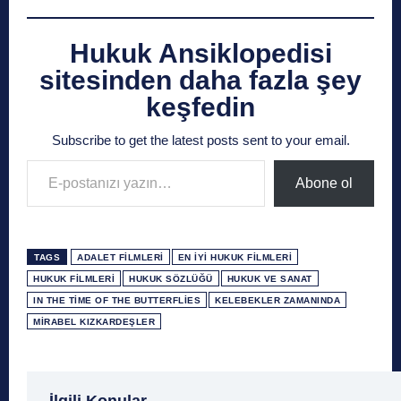
Hukuk Ansiklopedisi
sitesinden daha fazla şey
keşfedin
Subscribe to get the latest posts sent to your email.
E-postanızı yazın…
Abone ol
TAGS
ADALET FILMLERI
EN İYI HUKUK FILMLERI
HUKUK FILMLERI
HUKUK SÖZLÜĞÜ
HUKUK VE SANAT
IN THE TIME OF THE BUTTERFLIES
KELEBEKLER ZAMANINDA
MIRABEL KIZKARDEŞLER
1 Ağustos
1 Aralık
1 Eylül
1 Kasım
1 Liralı