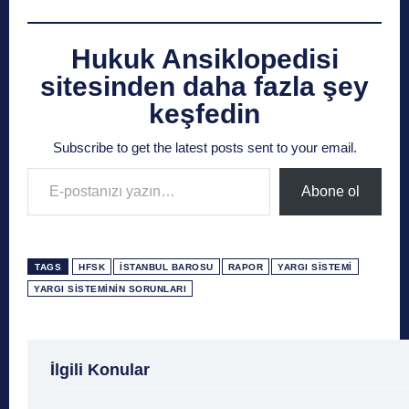
Hukuk Ansiklopedisi
sitesinden daha fazla şey
keşfedin
Subscribe to get the latest posts sent to your email.
E-postanızı yazın…
Abone ol
TAGS
HFSK
İSTANBUL BAROSU
RAPOR
YARGI SISTEMI
YARGI SISTEMININ SORUNLARI
1 Ağustos
1 Aralık
1 Eylül
1 Kasım
1 Liralı
İlgili Konular
1 Mayıs
1 Ocak
1 Şubat
10 Ağustos
10 