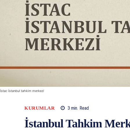
İstac İstanbul tahkim merkezi
KURUMLAR
3
min.
Read
İstanbul Tahkim Merk