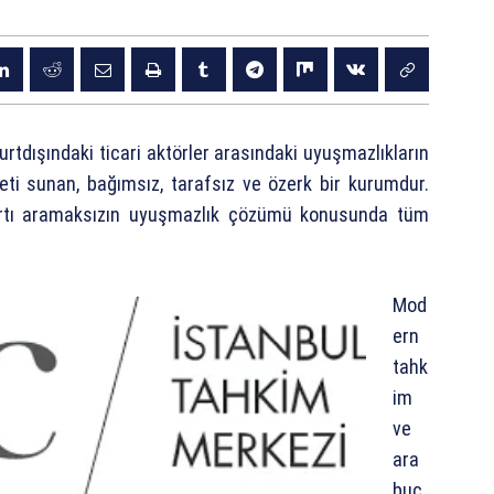
urtdışındaki ticari aktörler arasındaki uyuşmazlıkların
ti sunan, bağımsız, tarafsız ve özerk bir kurumdur.
şartı aramaksızın uyuşmazlık çözümü konusunda tüm
Mod
ern
tahk
im
ve
ara
buc