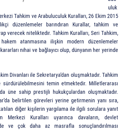
uluk
Merkezi Tahkim ve Arabuluculuk Kuralları, 26 Ekim 2015
likçi düzenlemeler barındıran Kurallar, tahkim ve
ap verecek niteliktedir. Tahkim Kuralları, Seri Tahkim,
hakem atanmasına ilişkin modern düzenlemeler
ararları nihai ve bağlayıcı olup, dünyanın her yerinde
ahkim Divanları ile Sekretarya’dan oluşmaktadır. Tahkim
e sürdürülebilmesini temin etmektedir. Milletlerarası
da üne sahip prestijli hukukçulardan oluşmaktadır.
’da belirtilen görevleri yerine getirmenin yanı sıra,
tılan diğer kişilerin yargılama ile ilgili sorulara yanıt
m Merkezi Kuralları uyarınca davaların, devlet
de ve çok daha az masrafla sonuçlandırılması