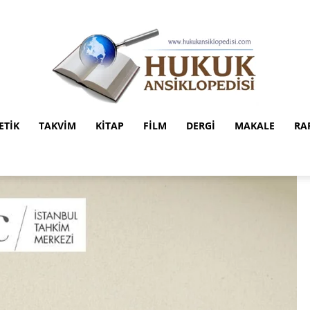
ETIK
TAKVIM
KITAP
FILM
DERGI
MAKALE
RA
Hukuk
Ansiklopedisi