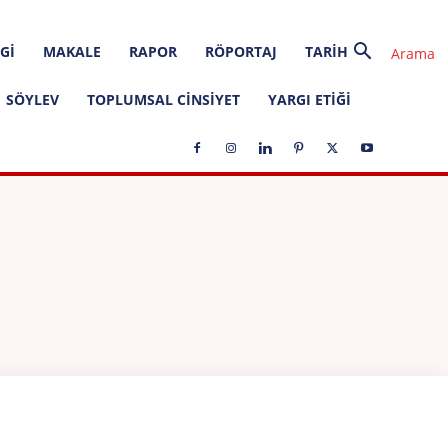
GI
MAKALE
RAPOR
RÖPORTAJ
TARIH
SÖYLEV
TOPLUMSAL CINSIYET
YARGI ETIĞI