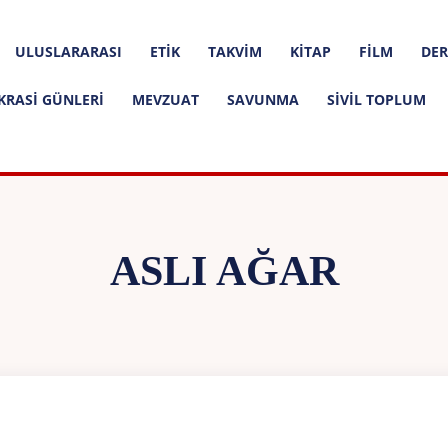
ULUSLARARASI
ETIK
TAKVIM
KITAP
FILM
DER
KRASI GÜNLERI
MEVZUAT
SAVUNMA
SIVIL TOPLUM
ASLI AĞAR