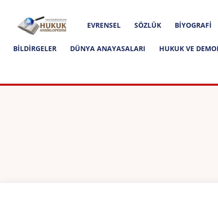
Hakkımızda
İletişim
Editoryal İlkeler
Hukuk
EVRENSEL
SÖZLÜK
BIYOGRAFI
Ansiklopedisi
BILDIRGELER
DÜNYA ANAYASALARI
HUKUK VE DEMO