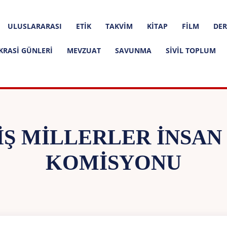
ULUSLARARASI
ETIK
TAKVIM
KITAP
FILM
DER
KRASI GÜNLERI
MEVZUAT
SAVUNMA
SIVIL TOPLUM
IŞ MILLERLER İNSAN
KOMISYONU