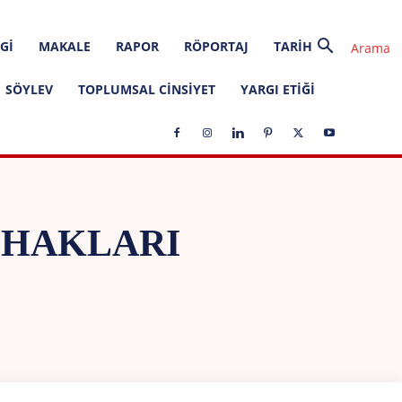
GI
MAKALE
RAPOR
RÖPORTAJ
TARIH
SÖYLEV
TOPLUMSAL CINSIYET
YARGI ETIĞI
 HAKLARI