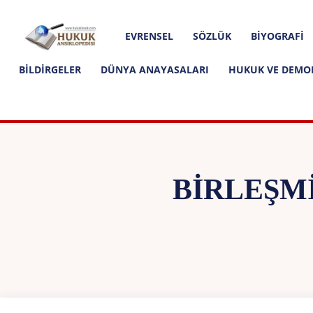
Hakkımızda
İletişim
Editoryal İlkeler
Hukuk
EVRENSEL
SÖZLÜK
BIYOGRAFI
Ansiklopedisi
BILDIRGELER
DÜNYA ANAYASALARI
HUKUK VE DEMO
BIRLEŞM