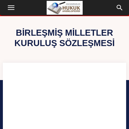
BIRLEŞMIŞ MILLETLER
KURULUŞ SÖZLEŞMESI