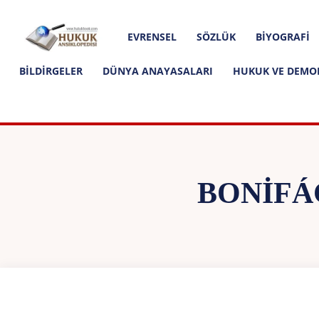
Hakkımızda
İletişim
Editoryal İlkeler
Hukuk
EVRENSEL
SÖZLÜK
BIYOGRAFI
Ansiklopedisi
BILDIRGELER
DÜNYA ANAYASALARI
HUKUK VE DEMO
BONIFÁ