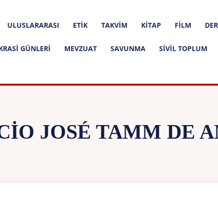
ULUSLARARASI
ETIK
TAKVIM
KITAP
FILM
DER
KRASI GÜNLERI
MEVZUAT
SAVUNMA
SIVIL TOPLUM
CIO JOSÉ TAMM DE 