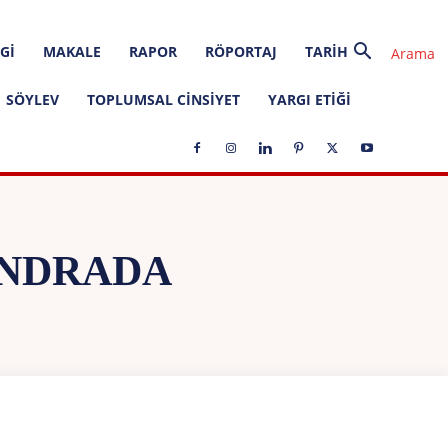
GI
MAKALE
RAPOR
RÖPORTAJ
TARIH
SÖYLEV
TOPLUMSAL CINSIYET
YARGI ETIĞI
ANDRADA