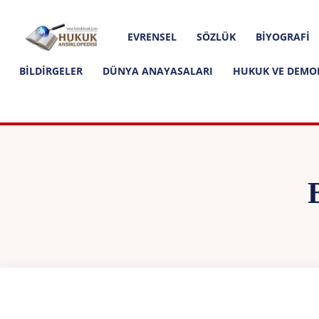
Hakkımızda
İletişim
Editoryal İlkeler
Hukuk
EVRENSEL
SÖZLÜK
BIYOGRAFI
Ansiklopedisi
BILDIRGELER
DÜNYA ANAYASALARI
HUKUK VE DEMO