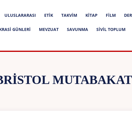
ULUSLARARASI
ETIK
TAKVIM
KITAP
FILM
DER
KRASI GÜNLERI
MEVZUAT
SAVUNMA
SIVIL TOPLUM
BRISTOL MUTABAKAT