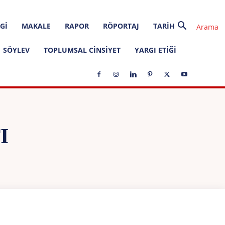
GI
MAKALE
RAPOR
RÖPORTAJ
TARIH
SÖYLEV
TOPLUMSAL CINSIYET
YARGI ETIĞI
I