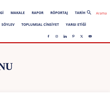
GI
MAKALE
RAPOR
RÖPORTAJ
TARIH
SÖYLEV
TOPLUMSAL CINSIYET
YARGI ETIĞI
NU