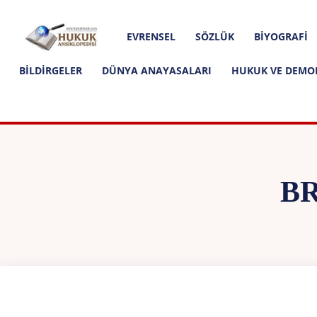
Hakkımızda
İletişim
Editoryal İlkeler
Hukuk
EVRENSEL
SÖZLÜK
BIYOGRAFI
Ansiklopedisi
BILDIRGELER
DÜNYA ANAYASALARI
HUKUK VE DEMO
B