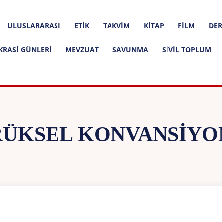
ULUSLARARASI
ETIK
TAKVIM
KITAP
FILM
DER
KRASI GÜNLERI
MEVZUAT
SAVUNMA
SIVIL TOPLUM
RÜKSEL KONVANSIYO