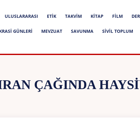
ULUSLARARASI
ETIK
TAKVIM
KITAP
FILM
DER
KRASI GÜNLERI
MEVZUAT
SAVUNMA
SIVIL TOPLUM
RAN ÇAĞINDA HAYS