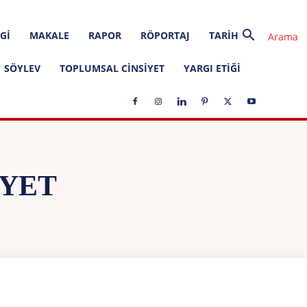
GI
MAKALE
RAPOR
RÖPORTAJ
TARIH
SÖYLEV
TOPLUMSAL CINSIYET
YARGI ETIĞI
IYET