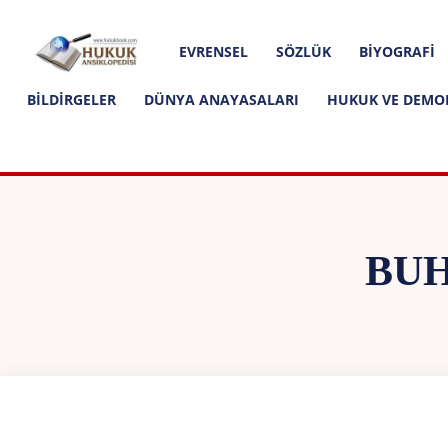
Hakkımızda
İletişim
Editoryal İlkeler
Hukuk
EVRENSEL
SÖZLÜK
BIYOGRAFI
Ansiklopedisi
BILDIRGELER
DÜNYA ANAYASALARI
HUKUK VE DEMO
BUH