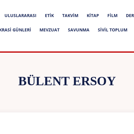
ULUSLARARASI
ETIK
TAKVIM
KITAP
FILM
DER
KRASI GÜNLERI
MEVZUAT
SAVUNMA
SIVIL TOPLUM
BÜLENT ERSOY