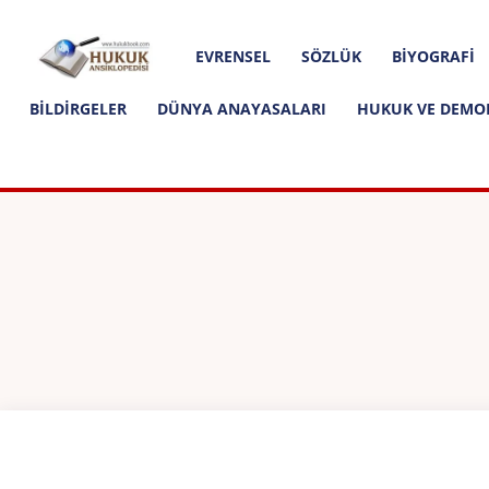
Hakkımızda
İletişim
Editoryal İlkeler
Hukuk
EVRENSEL
SÖZLÜK
BIYOGRAFI
Ansiklopedisi
BILDIRGELER
DÜNYA ANAYASALARI
HUKUK VE DEMO