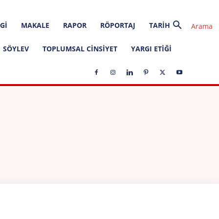
GI
MAKALE
RAPOR
RÖPORTAJ
TARIH
SÖYLEV
TOPLUMSAL CINSIYET
YARGI ETIĞI