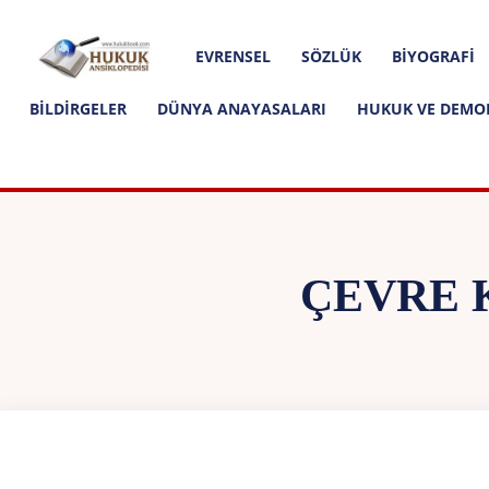
Hakkımızda
İletişim
Editoryal İlkeler
Hukuk
EVRENSEL
SÖZLÜK
BIYOGRAFI
Ansiklopedisi
BILDIRGELER
DÜNYA ANAYASALARI
HUKUK VE DEMO
ÇEVRE 