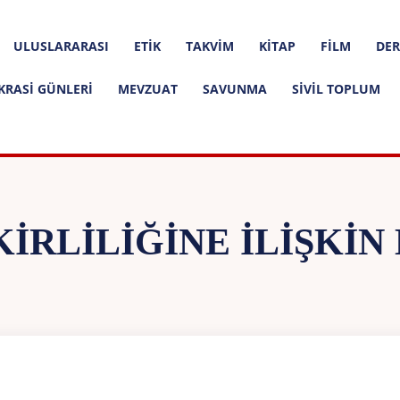
ULUSLARARASI
ETIK
TAKVIM
KITAP
FILM
DER
KRASI GÜNLERI
MEVZUAT
SAVUNMA
SIVIL TOPLUM
KIRLILIĞINE İLIŞKIN