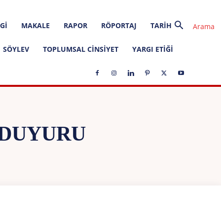
GI
MAKALE
RAPOR
RÖPORTAJ
TARIH
SÖYLEV
TOPLUMSAL CINSIYET
YARGI ETIĞI
 DUYURU