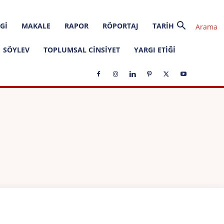
GI
MAKALE
RAPOR
RÖPORTAJ
TARIH
SÖYLEV
TOPLUMSAL CINSIYET
YARGI ETIĞI