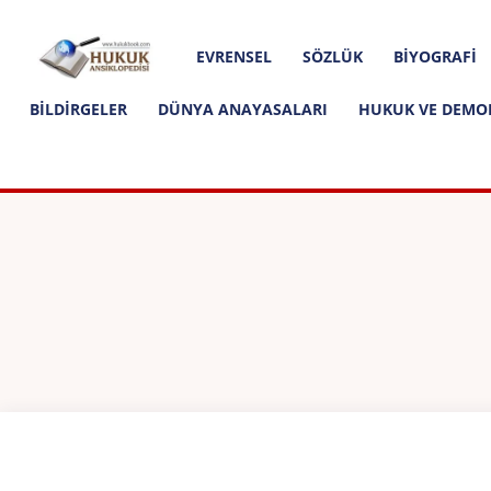
Hakkımızda
İletişim
Editoryal İlkeler
Hukuk
EVRENSEL
SÖZLÜK
BIYOGRAFI
Ansiklopedisi
BILDIRGELER
DÜNYA ANAYASALARI
HUKUK VE DEMO