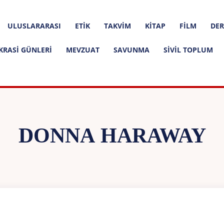
ULUSLARARASI
ETIK
TAKVIM
KITAP
FILM
DER
KRASI GÜNLERI
MEVZUAT
SAVUNMA
SIVIL TOPLUM
DONNA HARAWAY