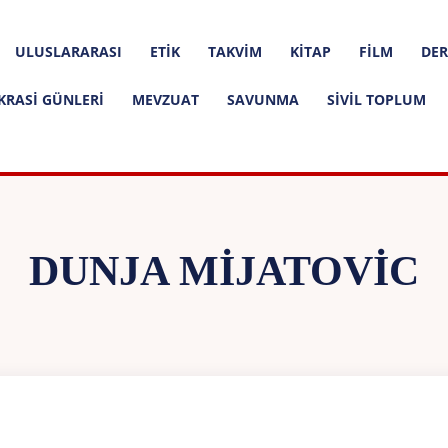
ULUSLARARASI
ETIK
TAKVIM
KITAP
FILM
DER
KRASI GÜNLERI
MEVZUAT
SAVUNMA
SIVIL TOPLUM
DUNJA MIJATOVIC