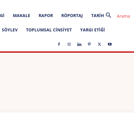
GI
MAKALE
RAPOR
RÖPORTAJ
TARIH
SÖYLEV
TOPLUMSAL CINSIYET
YARGI ETIĞI