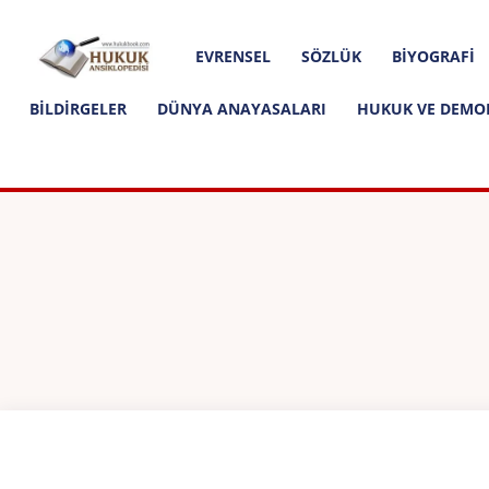
Hakkımızda
İletişim
Editoryal İlkeler
Hukuk
EVRENSEL
SÖZLÜK
BIYOGRAFI
Ansiklopedisi
BILDIRGELER
DÜNYA ANAYASALARI
HUKUK VE DEMO