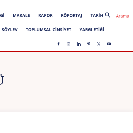
GI
MAKALE
RAPOR
RÖPORTAJ
TARIH
SÖYLEV
TOPLUMSAL CINSIYET
YARGI ETIĞI
Ü