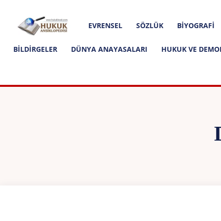
Hakkımızda
İletişim
Editoryal İlkeler
Hukuk
EVRENSEL
SÖZLÜK
BIYOGRAFI
Ansiklopedisi
BILDIRGELER
DÜNYA ANAYASALARI
HUKUK VE DEMO