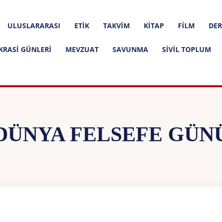
ULUSLARARASI
ETIK
TAKVIM
KITAP
FILM
DER
KRASI GÜNLERI
MEVZUAT
SAVUNMA
SIVIL TOPLUM
DÜNYA FELSEFE GÜN