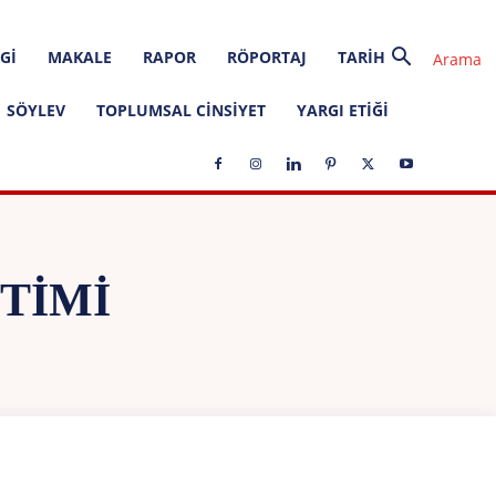
GI
MAKALE
RAPOR
RÖPORTAJ
TARIH
SÖYLEV
TOPLUMSAL CINSIYET
YARGI ETIĞI
TIMI