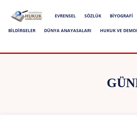
Hakkımızda
İletişim
Editoryal İlkeler
Hukuk
EVRENSEL
SÖZLÜK
BIYOGRAFI
Ansiklopedisi
BILDIRGELER
DÜNYA ANAYASALARI
HUKUK VE DEMO
GÜN