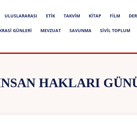
ULUSLARARASI
ETIK
TAKVIM
KITAP
FILM
DER
KRASI GÜNLERI
MEVZUAT
SAVUNMA
SIVIL TOPLUM
İNSAN HAKLARI GÜN