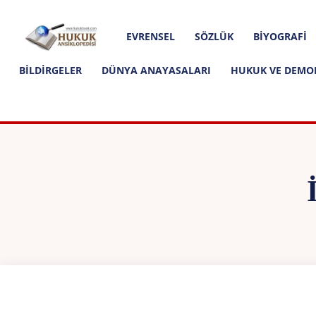
Hakkımızda
İletişim
Editoryal İlkeler
Hukuk
EVRENSEL
SÖZLÜK
BIYOGRAFI
Ansiklopedisi
BILDIRGELER
DÜNYA ANAYASALARI
HUKUK VE DEMO