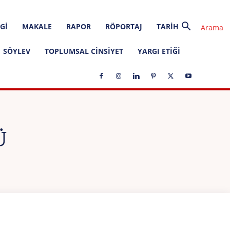
GI
MAKALE
RAPOR
RÖPORTAJ
TARIH
SÖYLEV
TOPLUMSAL CINSIYET
YARGI ETIĞI
Ü