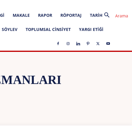
GI
MAKALE
RAPOR
RÖPORTAJ
TARIH
SÖYLEV
TOPLUMSAL CINSIYET
YARGI ETIĞI
UZMANLARI