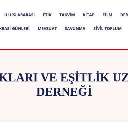
ULUSLARARASI
ETIK
TAKVIM
KITAP
FILM
DER
KRASI GÜNLERI
MEVZUAT
SAVUNMA
SIVIL TOPLUM
KLARI VE EŞITLIK 
DERNEĞI