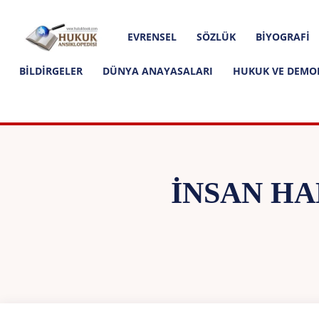
Hakkımızda
İletişim
Editoryal İlkeler
Hukuk
EVRENSEL
SÖZLÜK
BIYOGRAFI
Ansiklopedisi
BILDIRGELER
DÜNYA ANAYASALARI
HUKUK VE DEMO
İNSAN HA