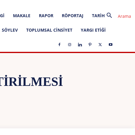
GI
MAKALE
RAPOR
RÖPORTAJ
TARIH
SÖYLEV
TOPLUMSAL CINSIYET
YARGI ETIĞI
TIRILMESI