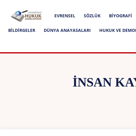
Hakkımızda
İletişim
Editoryal İlkeler
Hukuk
EVRENSEL
SÖZLÜK
BIYOGRAFI
Ansiklopedisi
BILDIRGELER
DÜNYA ANAYASALARI
HUKUK VE DEMO
İNSAN KA