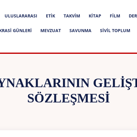
ULUSLARARASI
ETIK
TAKVIM
KITAP
FILM
DER
KRASI GÜNLERI
MEVZUAT
SAVUNMA
SIVIL TOPLUM
YNAKLARININ GELIŞ
SÖZLEŞMESI