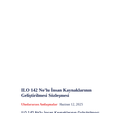
ILO 142 No’lu İnsan Kaynaklarının
Geliştirilmesi Sözleşmesi
Uluslararası Antlaşmalar
Haziran 12, 2025
ILO 142 No’lu İnsan Kaynaklarının Geliştirilmesi