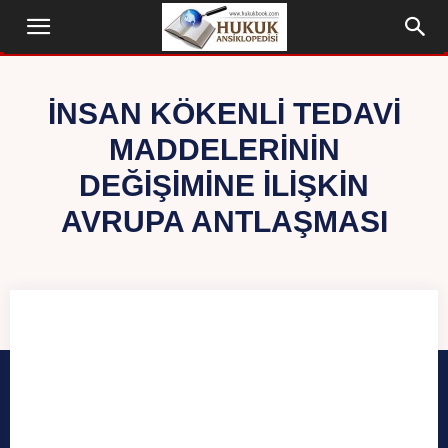
İNSAN KÖKENLI TEDAVI
MADDELERININ
DEĞIŞIMINE İLIŞKIN
AVRUPA ANTLAŞMASI