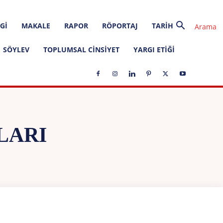
GI
MAKALE
RAPOR
RÖPORTAJ
TARIH
SÖYLEV
TOPLUMSAL CINSIYET
YARGI ETIĞI
LARI