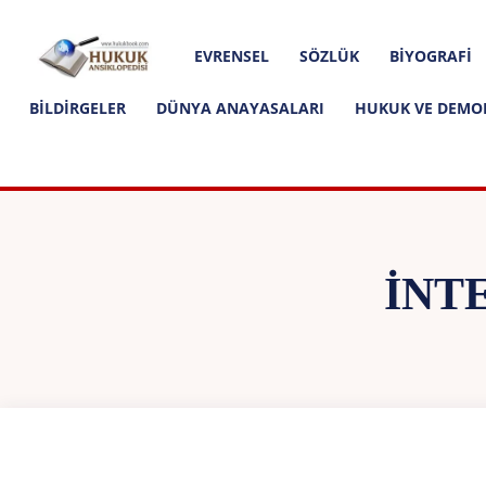
Hakkımızda
İletişim
Editoryal İlkeler
Hukuk
EVRENSEL
SÖZLÜK
BIYOGRAFI
Ansiklopedisi
BILDIRGELER
DÜNYA ANAYASALARI
HUKUK VE DEMO
İNT