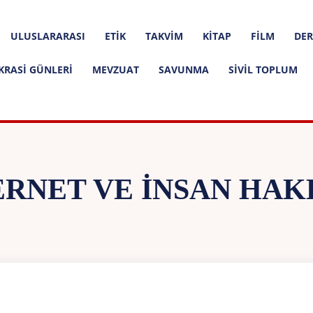
ULUSLARARASI
ETIK
TAKVIM
KITAP
FILM
DER
KRASI GÜNLERI
MEVZUAT
SAVUNMA
SIVIL TOPLUM
ERNET VE İNSAN HAK