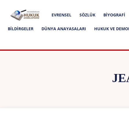
Hakkımızda
İletişim
Editoryal İlkeler
Hukuk
EVRENSEL
SÖZLÜK
BIYOGRAFI
Ansiklopedisi
BILDIRGELER
DÜNYA ANAYASALARI
HUKUK VE DEMO
JE