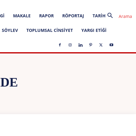
GI
MAKALE
RAPOR
RÖPORTAJ
TARIH
SÖYLEV
TOPLUMSAL CINSIYET
YARGI ETIĞI
IDE