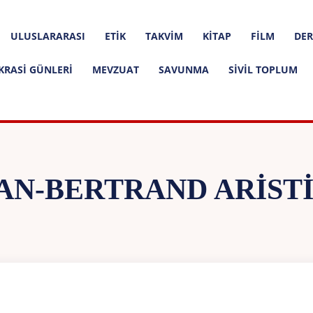
ULUSLARARASI
ETIK
TAKVIM
KITAP
FILM
DER
KRASI GÜNLERI
MEVZUAT
SAVUNMA
SIVIL TOPLUM
AN-BERTRAND ARIST