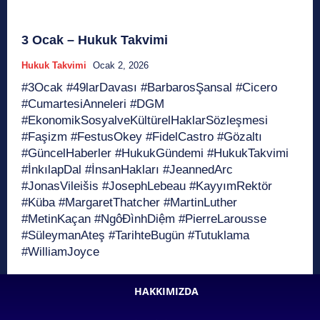
3 Ocak – Hukuk Takvimi
Hukuk Takvimi
Ocak 2, 2026
#3Ocak #49larDavası #BarbarosŞansal #Cicero
#CumartesiAnneleri #DGM
#EkonomikSosyalveKültürelHaklarSözleşmesi
#Faşizm #FestusOkey #FidelCastro #Gözaltı
#GüncelHaberler #HukukGündemi #HukukTakvimi
#İnkılapDal #İnsanHakları #JeannedArc
#JonasVileišis #JosephLebeau #KayyımRektör
#Küba #MargaretThatcher #MartinLuther
#MetinKaçan #NgôĐìnhDiệm #PierreLarousse
#SüleymanAteş #TarihteBugün #Tutuklama
#WilliamJoyce
HAKKIMIZDA