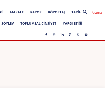
GI
MAKALE
RAPOR
RÖPORTAJ
TARIH
SÖYLEV
TOPLUMSAL CINSIYET
YARGI ETIĞI