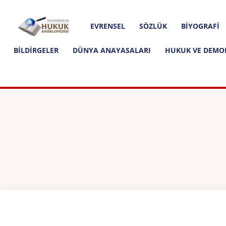
Hakkımızda
İletişim
Editoryal İlkeler
Hukuk
EVRENSEL
SÖZLÜK
BIYOGRAFI
Ansiklopedisi
BILDIRGELER
DÜNYA ANAYASALARI
HUKUK VE DEMO