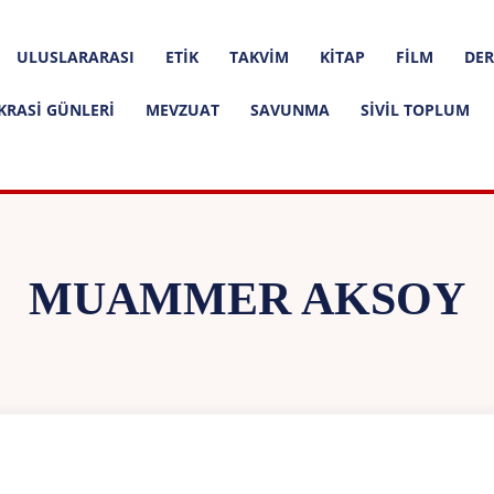
ULUSLARARASI
ETIK
TAKVIM
KITAP
FILM
DER
KRASI GÜNLERI
MEVZUAT
SAVUNMA
SIVIL TOPLUM
MUAMMER AKSOY