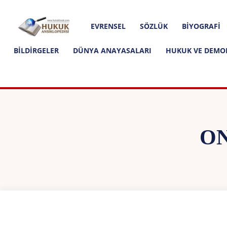
Hakkımızda
İletişim
Editoryal İlkeler
Hukuk
EVRENSEL
SÖZLÜK
BIYOGRAFI
Ansiklopedisi
BILDIRGELER
DÜNYA ANAYASALARI
HUKUK VE DEMO
ON