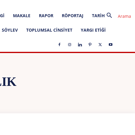
GI
MAKALE
RAPOR
RÖPORTAJ
TARIH
SÖYLEV
TOPLUMSAL CINSIYET
YARGI ETIĞI
LIK