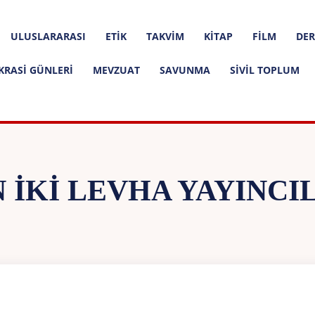
ULUSLARARASI
ETIK
TAKVIM
KITAP
FILM
DER
KRASI GÜNLERI
MEVZUAT
SAVUNMA
SIVIL TOPLUM
 İKI LEVHA YAYINCI