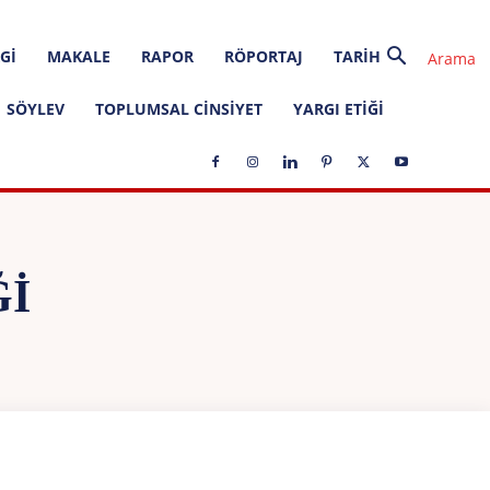
GI
MAKALE
RAPOR
RÖPORTAJ
TARIH
SÖYLEV
TOPLUMSAL CINSIYET
YARGI ETIĞI
ĞI