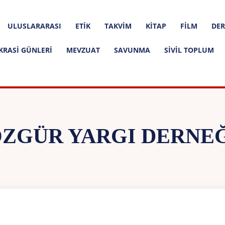
ULUSLARARASI
ETIK
TAKVIM
KITAP
FILM
DER
KRASI GÜNLERI
MEVZUAT
SAVUNMA
SIVIL TOPLUM
ZGÜR YARGI DERNE