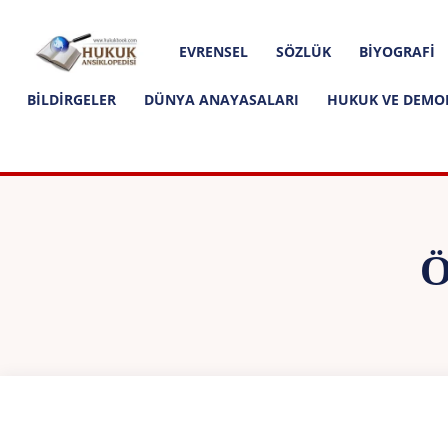
Hakkımızda
İletişim
Editoryal İlkeler
Hukuk
EVRENSEL
SÖZLÜK
BIYOGRAFI
Ansiklopedisi
BILDIRGELER
DÜNYA ANAYASALARI
HUKUK VE DEMO
Ö