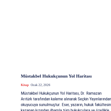
Müstakbel Hukukçunun Yol Haritası
Kitap
Ocak 22, 2026
Müstakbel Hukukçunun Yol Haritası, Dr. Ramazan
Arıtürk tarafından kaleme alınarak Seçkin Yayınlarında
okuyucuya sunulmuştur. Eser, yazarın, hukuk fakültesini
kazanan kızından ilhamla tüm hukukçulara ve özellikle