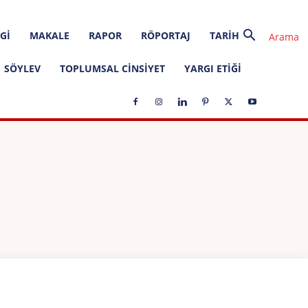
GI
MAKALE
RAPOR
RÖPORTAJ
TARIH
SÖYLEV
TOPLUMSAL CINSIYET
YARGI ETIĞI