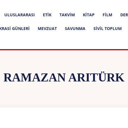
ULUSLARARASI
ETIK
TAKVIM
KITAP
FILM
DER
KRASI GÜNLERI
MEVZUAT
SAVUNMA
SIVIL TOPLUM
RAMAZAN ARITÜRK