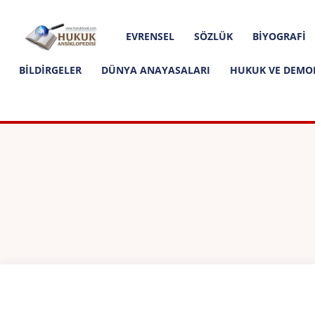
Hakkımızda
İletişim
Editoryal İlkeler
Hukuk
EVRENSEL
SÖZLÜK
BIYOGRAFI
Ansiklopedisi
BILDIRGELER
DÜNYA ANAYASALARI
HUKUK VE DEMO