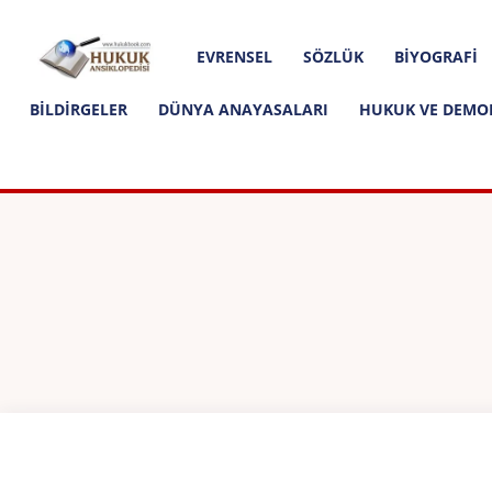
Hakkımızda
İletişim
Editoryal İlkeler
Hukuk
EVRENSEL
SÖZLÜK
BIYOGRAFI
Ansiklopedisi
BILDIRGELER
DÜNYA ANAYASALARI
HUKUK VE DEMO