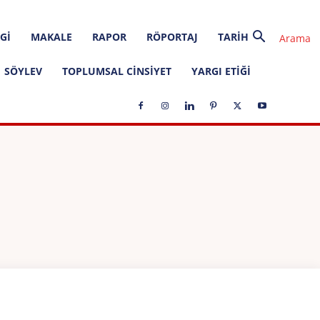
GI
MAKALE
RAPOR
RÖPORTAJ
TARIH
SÖYLEV
TOPLUMSAL CINSIYET
YARGI ETIĞI