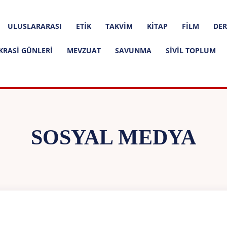
ULUSLARARASI
ETIK
TAKVIM
KITAP
FILM
DER
KRASI GÜNLERI
MEVZUAT
SAVUNMA
SIVIL TOPLUM
SOSYAL MEDYA