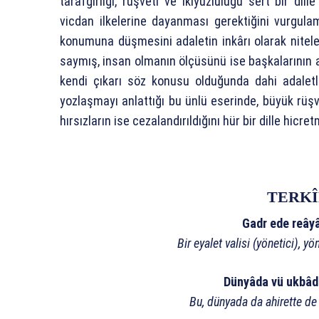
tarafgirliği, rüşveti ve ikiyüzlülüğü sert bir dille
vicdan ilkelerine dayanması gerektiğini vurgula
konumuna düşmesini adaletin inkârı olarak nitele
saymış, insan olmanın ölçüsünü ise başkalarının a
kendi çıkarı söz konusu olduğunda dahi adalet
yozlaşmayı anlattığı bu ünlü eserinde, büyük rüşv
hırsızların ise cezalandırıldığını hür bir dille hicretm
TERKÎ
Gadr ede reâyâ
Bir eyalet valisi (yönetici), y
Dünyâda vü ukbâda
Bu, dünyada da ahirette de b