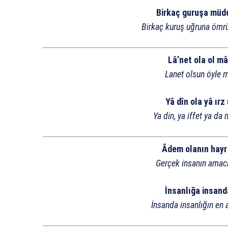
Birkaç guruşa müd
Birkaç kuruş uğruna ömr
Lâ’net ola ol mâ
Lanet olsun öyle m
Yâ dîn ola yâ ırz
Ya din, ya iffet ya da
Âdem olanın hayr
Gerçek insanın amacı 
İnsanlığa insand
İnsanda insanlığın en 