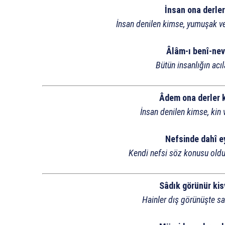
İnsan ona derler 
İnsan denilen kimse, yumuşak ve
Âlâm-ı benî-nev’
Bütün insanlığın acıl
Âdem ona derler k
İnsan denilen kimse, kin 
Nefsinde dahî ey
Kendi nefsi söz konusu oldu
Sâdık görünür kis
Hainler dış görünüşte sad