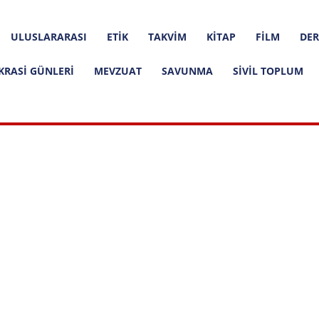
ULUSLARARASI
ETIK
TAKVIM
KITAP
FILM
DER
KRASI GÜNLERI
MEVZUAT
SAVUNMA
SIVIL TOPLUM