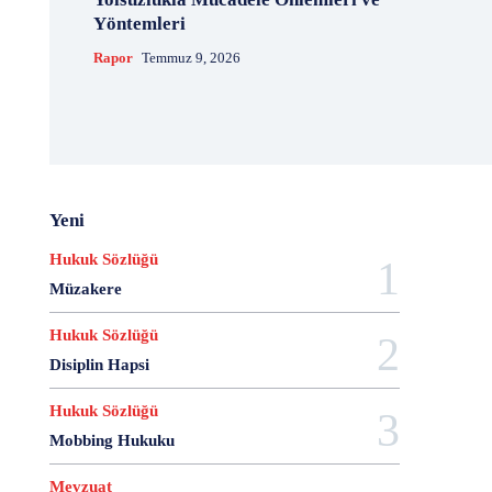
20 Aralık Dayanışma Günü
20 Haziran
20 Kasım
Yöntemleri
20 Nisan
20 Ocak
20 Şubat
20 Temmuz
Rapor
Temmuz 9, 2026
2007 Anayasa Taslağı
2021 Eylem Planı
21 Ağustos
21 Aralık
21 Eylül
21 Haziran
21 Kasım
21 Mart
21 Nisan
21 Ocak
21. Yüzyılda Avukat
22 Ağustos
22 Aralık
22 Mart
22 Nisan
22 Ocak
23 Aralık
23 Ekim
23 Haziran
23 Nisan
23 Ocak
Yeni
23 Şubat
24 Ağustos
24 Aralık
24 Ekim
Hukuk Sözlüğü
24 Kasım
24 Mart
24 Ocak
24 Temmuz
Müzakere
25 Ağustos
25 Aralık
25 Ekim
25 Eylül
25 Kasım
25 Mart
25 Nisan
25 Ocak
Hukuk Sözlüğü
26 Ağustos
26 Aralık
26 Ekim
26 Eylül
Disiplin Hapsi
26 Haziran
26 Kasım
26 Ocak
27 Aralık
Hukuk Sözlüğü
27 Ekim
27 Kasım
27 Mayıs
Mobbing Hukuku
27 Mayıs Darbe Bildirisi
27 Mayıs Darbesi
27 Nisan
27 Nisan Muhtırası
28 Ağustos
Mevzuat