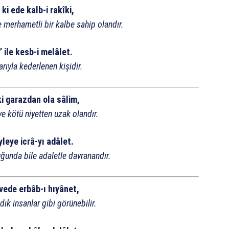
ki ede kalb-i rakîki,
 merhametli bir kalbe sahip olandır.
 ile kesb-i melâlet.
arıyla kederlenen kişidir.
i garazdan ola sâlim,
ve kötü niyetten uzak olandır.
leye icrâ-yı adâlet.
ğunda bile adaletle davranandır.
vede erbâb-ı hıyânet,
ık insanlar gibi görünebilir.