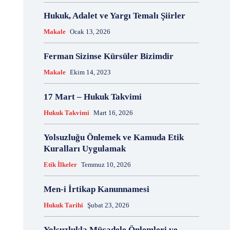
18 Aralık
18 Kasım
18 Mart
18 Mayıs
Hukuk, Adalet ve Yargı Temalı Şiirler
18 Nisan
18 Ocak
1876 Anayasası
Makale
Ocak 13, 2026
19 Ağustos
19 Aralık
19 Eylül
19 Haziran
19 Kasım
19 Mayıs
Ferman Sizinse Kürsüler Bizimdir
19 Mayıs Atatürk'ü Anma Gençlik ve Spor Bayramı
Makale
Ekim 14, 2023
19 Nisan
19 Ocak
19 Şubat
19 Temmuz
1921 Af Kanunu
1921 Anayasası
17 Mart – Hukuk Takvimi
1922 Genel Af Kanunu
1924 Anayasası
Hukuk Takvimi
Mart 16, 2026
1933 Genel Af Kanunu
1947 Yardım Antlaşması
1958 Orman Affı
1960 Af Kanunu
1960 Darbesi
Yolsuzluğu Önlemek ve Kamuda Etik
1960 Ek Af Kanunu
1960 Geçici Anayasası
Kuralları Uygulamak
1960 Genel Af Kanunu
1961 Anayasası
Etik İlkeler
Temmuz 10, 2026
1961 Halkoylaması
1966 Genel Af Kanunu
1966 Genel Affı
1982 Anayasası
1984
Men-i İrtikap Kanunnamesi
1985 Af Kanunu
2 Ağustos
2 Aralık
2 Ekim
Hukuk Tarihi
Şubat 23, 2026
2 Eylül
2 Kasım
2 Nisan
2 Ocak
2 Şubat
20 Ağustos
20 Aralık
Yolsuzlukla Mücadele Önlemleri ve