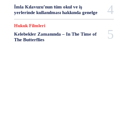
28 Haziran
28 Mart
28 Nisan
28 Ocak
İmla Kılavuzu’nun tüm okul ve iş
28 Şubat
28 Şubat Darbesi
28 Şubat Kararları
yerlerinde kullanılması hakkında genelge
28 Temmuz
2863 Sayılı Kanun
29 Ağustos
Hukuk Filmleri
29 Ekim
29 Kasım
29 Mart
29 Ocak
Kelebekler Zamanında – In The Time of
29 Temmuz
298 Sayılı Kanun
3 Ağustos
The Butterflies
3 Ekim
3 Nisan
3 Ocak
30 Ağustos
30 Aralık
30 Ekim
30 Kasım
30 Mart
30 Ocak
30 Temmuz
31 Aralık
31 Ekim
31 Ocak
31 Temmuz
33 Kurşun Olayı
4 Ağustos
4 Mayıs
4 Şubat
4 Temmuz
49'lar Davası
5 Ağustos
5 Aralık
5 Ekim
5 Kasım
5 Nisan
5 Nisan Avukatlar Günü
5816 sayılı Kanun
6 Ağustos
6 Aralık
6 Haziran
6 Kasım
6 Mart
6 Mayıs
6 Nisan
6 Ocak
6 Şubat
6 Temmuz
6-7 Eylül Olayları
6284
7 Ağustos
7 Aralık
7 Eylül
7 Kasım
7 Mart
7 Mayıs
7 Ocak