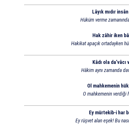
Lâyık mıdır insân
Hüküm verme zamanında g
Hak zâhir iken bâ
Hakikat apaçık ortadayken hü
Kâdı ola da’vâcı 
Hâkim aynı zamanda dava
Ol mahkemenin hük
O mahkemenin verdiği h
Ey mürtekib-i har b
Ey rüşvet alan eşek! Bu nasıl