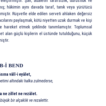
 eleştirmiştir. Şair, adaletin tarafsızlık, dürüstlük ve
mış; hâkimin aynı davada taraf, tanık veya yürütücü
miştir. Rüşvetle elde edilen serveti ahlaken değersiz
cılarını paylaşmak, kötü niyetten uzak durmak ve kişi
le hareket etmek şeklinde tanımlamıştır. Toplumsal
et alan güçlü kişilerin el üstünde tutulduğunu, küçük
iştir.
B-İ BEND
sına vâlî-i eyâlet,
önetimi altındaki halka zulmederse,
 ne zillet ne rezâlet.
üyük bir alçaklık ve rezalettir.