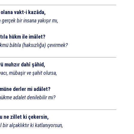
 olana vakt-i kazâda,
erçek bir insana yakışır mı,
tıla hükm ile imâlet?
kmü bâtıla (haksızlığa) çevirmek?
vü muhzır dahî şâhid,
cı, mübaşir ve şahit olursa,
müne derler mi adâlet?
ükme adalet denilebilir mi?
u ne zillet ki çekersin,
 bir alçaklıktır ki katlanıyorsun,