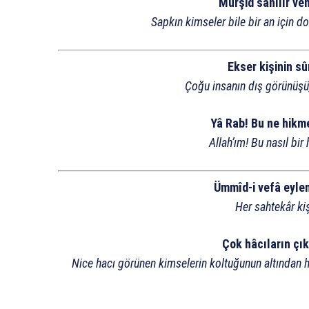
Mürşid sanılır ve
Sapkın kimseler bile bir an için do
Ekser kişinin sû
Çoğu insanın dış görünüşü
Yâ Rab! Bu ne hikmet
Allah’ım! Bu nasıl bir 
Ümmîd-i vefâ eyle
Her sahtekâr ki
Çok hâcıların çık
Nice hacı görünen kimselerin koltuğunun altından haç