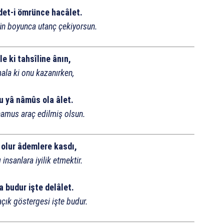
det-i ömrünce hacâlet.
ün boyunca utanç çekiyorsun.
le ki tahsîline ânın,
ala ki onu kazanırken,
 u yâ nâmûs ola âlet.
 namus araç edilmiş olsun.
 olur âdemlere kasdı,
insanlara iyilik etmektir.
a budur işte delâlet.
açık göstergesi işte budur.