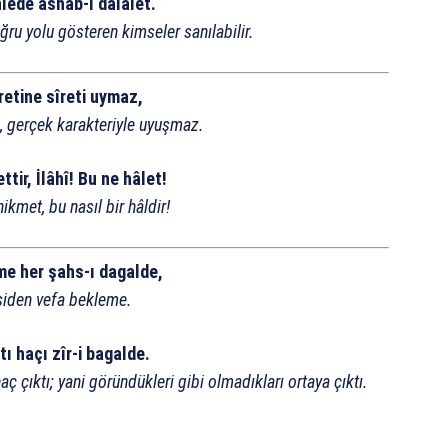
hlede ashâb-ı dalâlet.
ğru yolu gösteren kimseler sanılabilir.
retine sîreti uymaz,
, gerçek karakteriyle uyuşmaz.
tir, İlâhî! Bu ne hâlet!
hikmet, bu nasıl bir hâldir!
me her şahs-ı dagalde,
şiden vefa bekleme.
tı haçı zîr-i bagalde.
 çıktı; yani göründükleri gibi olmadıkları ortaya çıktı.