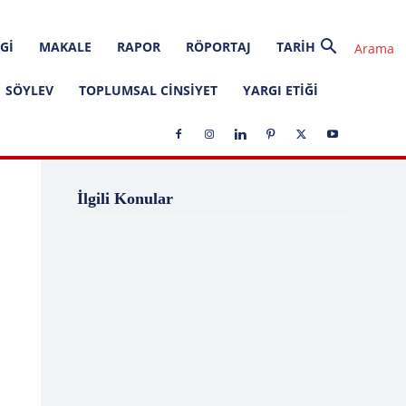
GI
MAKALE
RAPOR
RÖPORTAJ
TARIH
SÖYLEV
TOPLUMSAL CINSIYET
YARGI ETIĞI
1 Ağustos
1 Aralık
1 Eylül
1 Kasım
İlgili Konular
1 Liralık Dava
1 Mayıs
1 Ocak
1 Şubat
10 Ağustos
10 Aralık
10 Emir
10 Haziran
10 Kasım
10 Nisan
10 Ocak
10 Şubat
11 Ağustos
11 Eylül
11 Eylül saldırıları
11 Haziran
11 Mayıs
11 Ocak
11 Şubat
11 Temmuz
12 Ağustos
12 Angry Men
12 Aralık
12 Ekim
12 Eylül
12 Eylül Anayasası
12 Eylül Darbe Bildirisi
12 Eylül Darbesi
12 Eylül Davası
12 Haziran