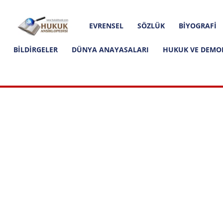
Hakkımızda
İletişim
Editoryal İlkeler
Hukuk
EVRENSEL
SÖZLÜK
BIYOGRAFI
Ansiklopedisi
BILDIRGELER
DÜNYA ANAYASALARI
HUKUK VE DEMO