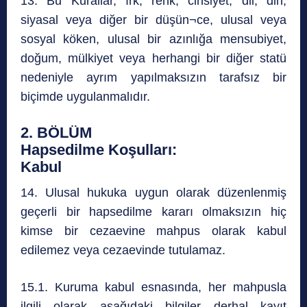
13. Bu Kurallar, ırk, renk, cinsiyet, dil, din,
siyasal veya diğer bir düşün¬ce, ulusal veya
sosyal köken, ulusal bir azınlığa mensubiyet,
doğum, mülkiyet veya herhangi bir diğer statü
nedeniyle ayrım yapılmaksızın tarafsız bir
biçimde uygulanmalıdır.
2. BÖLÜM
Hapsedilme Koşulları:
Kabul
14. Ulusal hukuka uygun olarak düzenlenmiş
geçerli bir hapsedilme kararı olmaksızın hiç
kimse bir cezaevine mahpus olarak kabul
edilemez veya cezaevinde tutulamaz.
15.1. Kuruma kabul esnasında, her mahpusla
ilgili olarak aşağıdaki bilgiler derhal kayıt