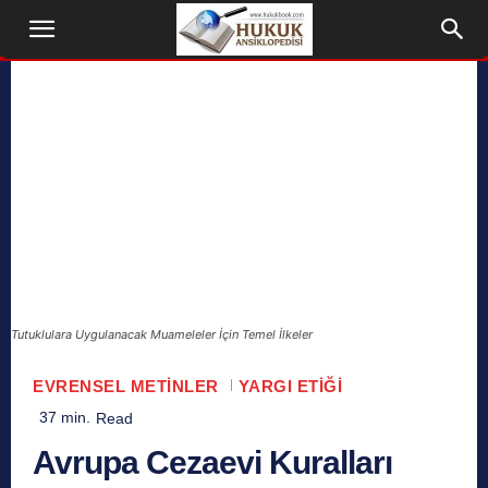
Tutuklulara Uygulanacak Muameleler İçin Temel İlkeler
EVRENSEL METINLER
YARGI ETIĞI
37
min.
Read
Avrupa Cezaevi Kuralları