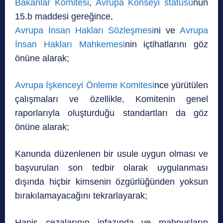
Bakanlar Komitesi
,
Avrupa Konseyi statüsü
nün
15.b maddesi gereğince,
Avrupa İnsan Hakları Sözleşmesi
ni ve
Avrupa
İnsan Hakları Mahkemesi
nin içtihatlarını göz
önüne alarak;
Avrupa İşkenceyi Önleme Komitesi
nce yürütülen
çalışmaları ve özellikle, Komitenin genel
raporlarıyla oluşturduğu standartları da göz
önüne alarak;
Kanunda düzenlenen bir usule uygun olması ve
başvurulan son tedbir olarak uygulanması
dışında hiçbir kimsenin özgürlüğünden yoksun
bırakılamayacağını tekrarlayarak;
Hapis cezalarının infazında ve mahpusların