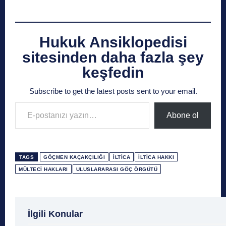
Hukuk Ansiklopedisi
sitesinden daha fazla şey
keşfedin
Subscribe to get the latest posts sent to your email.
E-postanızı yazın…
Abone ol
TAGS
GÖÇMEN KAÇAKÇILIĞI
İLTICA
İLTICA HAKKI
MÜLTECI HAKLARI
ULUSLARARASI GÖÇ ÖRGÜTÜ
1 Ağustos
1 Aralık
1 Eylül
1 Kasım
1 Liralı
İlgili Konular
1 Mayıs
1 Ocak
1 Şubat
10 Ağustos
10 