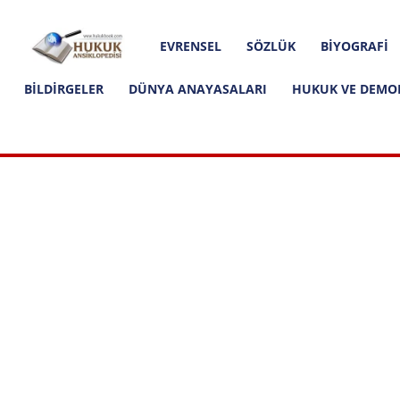
Hakkımızda
İletişim
Editoryal İlkeler
Hukuk
EVRENSEL
SÖZLÜK
BIYOGRAFI
Ansiklopedisi
BILDIRGELER
DÜNYA ANAYASALARI
HUKUK VE DEMO