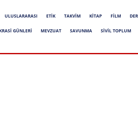
ULUSLARARASI
ETIK
TAKVIM
KITAP
FILM
DER
KRASI GÜNLERI
MEVZUAT
SAVUNMA
SIVIL TOPLUM