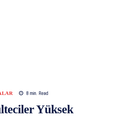
ALAR
8
min.
Read
lteciler Yüksek