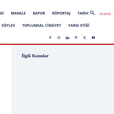
GI
MAKALE
RAPOR
RÖPORTAJ
TARIH
SÖYLEV
TOPLUMSAL CINSIYET
YARGI ETIĞI
1 Ağustos
1 Aralık
1 Eylül
1 Kasım
İlgili Konular
1 Liralık Dava
1 Mayıs
1 Ocak
1 Şubat
10 Ağustos
10 Aralık
10 Emir
10 Haziran
10 Kasım
10 Nisan
10 Ocak
10 Şubat
11 Ağustos
11 Eylül
11 Eylül saldırıları
11 Haziran
11 Mayıs
11 Ocak
11 Şubat
11 Temmuz
12 Ağustos
12 Angry Men
12 Aralık
12 Ekim
12 Eylül
12 Eylül Anayasası
12 Eylül Darbe Bildirisi
12 Eylül Darbesi
12 Eylül Davası
12 Haziran