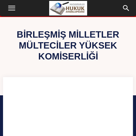
BIRLEŞMIŞ MILLETLER
MÜLTECILER YÜKSEK
KOMISERLIĞI