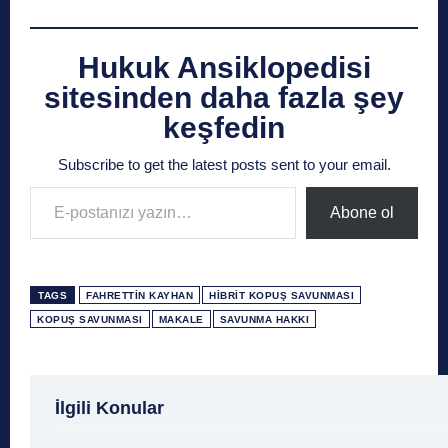
Hukuk Ansiklopedisi
sitesinden daha fazla şey
keşfedin
Subscribe to get the latest posts sent to your email.
E-postanızı yazın…
Abone ol
TAGS
FAHRETTIN KAYHAN
HIBRIT KOPUŞ SAVUNMASI
KOPUŞ SAVUNMASI
MAKALE
SAVUNMA HAKKI
1 Ağustos
1 Aralık
1 Eylül
1 Kasım
1 Liralı
İlgili Konular
1 Mayıs
1 Ocak
1 Şubat
10 Ağustos
10 