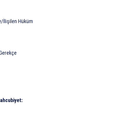
e/İlişilen Hüküm
n Gerekçe
ahcubiyet: