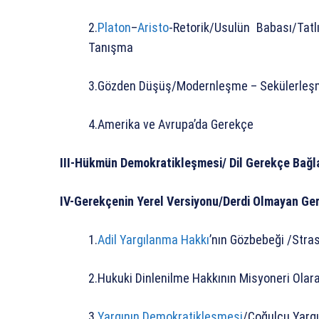
2.
Platon
–
Aristo
-Retorik/Usulün Babası/Tatl
Tanışma
3.Gözden Düşüş/Modernleşme – Sekülerleşme
4.Amerika ve Avrupa’da Gerekçe
III-Hükmün Demokratikleşmesi/ Dil Gerekçe Bağl
IV-Gerekçenin Yerel Versiyonu/Derdi Olmayan Ger
1.
Adil Yargılanma Hakkı
’nın Gözbebeği /Strasb
2.Hukuki Dinlenilme Hakkının Misyoneri Olar
3.
Yargının Demokratikleşmesi
/Çoğulcu Yargı