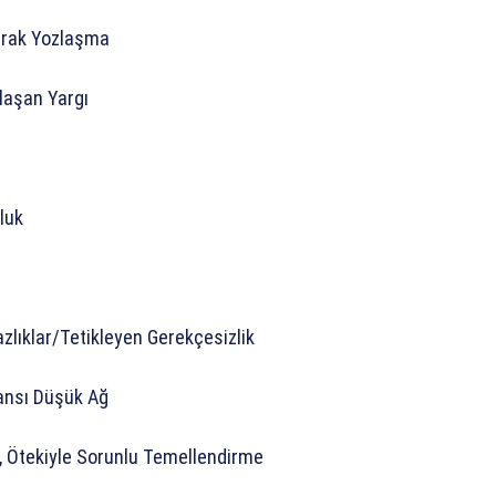
arak Yozlaşma
ğlaşan Yargı
luk
lıklar/Tetikleyen Gerekçesizlik
ansı Düşük Ağ
, Ötekiyle Sorunlu Temellendirme