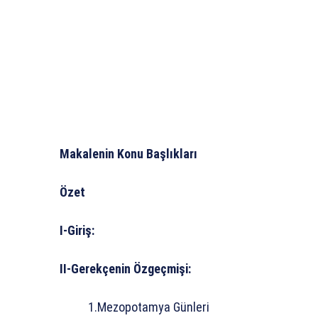
Makalenin Konu Başlıkları
Özet
I-Giriş:
II-Gerekçenin Özgeçmişi:
1.Mezopotamya Günleri