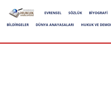
Hakkımızda
İletişim
Editoryal İlkeler
Hukuk
EVRENSEL
SÖZLÜK
BIYOGRAFI
Ansiklopedisi
BILDIRGELER
DÜNYA ANAYASALARI
HUKUK VE DEMO