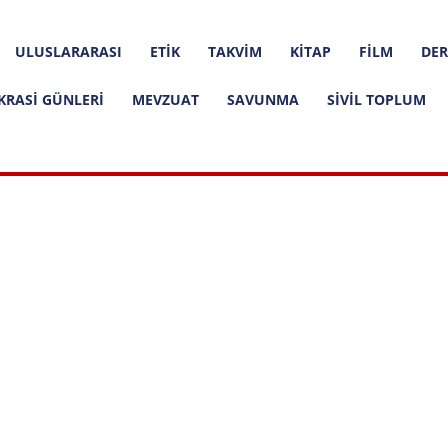
ULUSLARARASI
ETIK
TAKVIM
KITAP
FILM
DER
KRASI GÜNLERI
MEVZUAT
SAVUNMA
SIVIL TOPLUM