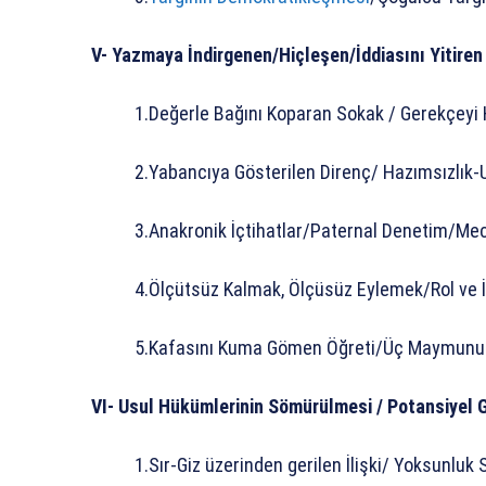
V- Yazmaya İndirgenen/Hiçleşen/İddiasını Yitire
1.Değerle Bağını Koparan Sokak / Gerekçeyi 
2.Yabancıya Gösterilen Direnç/ Hazımsızlık-U
3.Anakronik İçtihatlar/Paternal Denetim/Mec
4.Ölçütsüz Kalmak, Ölçüsüz Eylemek/Rol ve İ
5.Kafasını Kuma Gömen Öğreti/Üç Maymunu 
VI- Usul Hükümlerinin Sömürülmesi / Potansiyel G
1.Sır-Giz üzerinden gerilen İlişki/ Yoksun