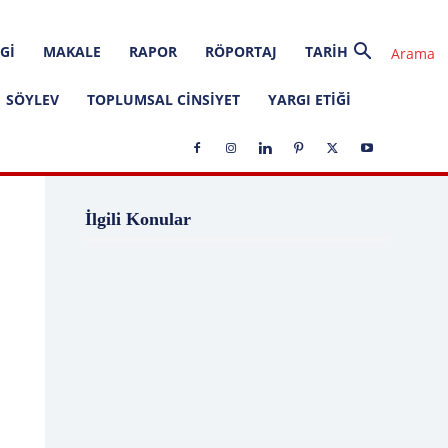
GI
MAKALE
RAPOR
RÖPORTAJ
TARIH
SÖYLEV
TOPLUMSAL CINSIYET
YARGI ETIĞI
1 Ağustos
1 Aralık
1 Eylül
1 Kasım
İlgili Konular
1 Liralık Dava
1 Mayıs
1 Ocak
1 Şubat
10 Ağustos
10 Aralık
10 Emir
10 Haziran
10 Kasım
10 Nisan
10 Ocak
10 Şubat
11 Ağustos
11 Eylül
11 Eylül saldırıları
11 Haziran
11 Mayıs
11 Ocak
11 Şubat
11 Temmuz
12 Ağustos
12 Angry Men
12 Aralık
12 Ekim
12 Eylül
12 Eylül Anayasası
12 Eylül Darbe Bildirisi
12 Eylül Darbesi
12 Eylül Davası
12 Haziran