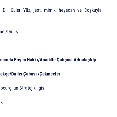
ı Dil, Güler Yüz, jest, mimik, heyecan ve Coşkuyla
 /Diriliş
amında Erişim Hakkı/Anadille Çalışma Arkadaşlığı
ekçe/Diriliş Çabası /Çekinceler
ourg ‘un Stratejik İlgisi
ak