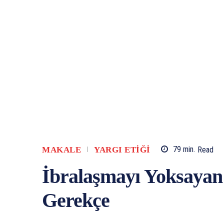
MAKALE
YARGI ETIĞI
79
min.
Read
İbralaşmayı Yoksayan E
Gerekçe