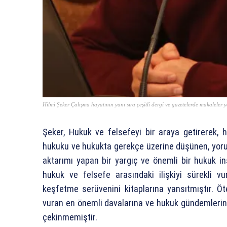
Hilmi Şeker Çalışma hayatının yanı sıra çeşitli dergi ve gazetelerde makaleler 
Şeker, Hukuk ve felsefeyi bir araya getirerek, h
hukuku ve hukukta gerekçe üzerine düşünen, yorum
aktarımı yapan bir yargıç ve önemli bir hukuk in
hukuk ve felsefe arasındaki ilişkiyi sürekli v
keşfetme serüvenini kitaplarına yansıtmıştır. Ö
vuran en önemli davalarına ve hukuk gündemlerine 
çekinmemiştir.