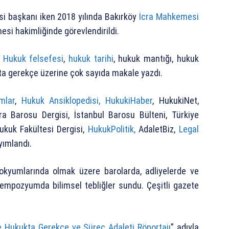
i başkanı iken 2018 yılında Bakırköy
İcra Mahkemesi
i hakimliğinde görevlendirildi.
.
Hukuk felsefesi
,
hukuk tarihi
, hukuk mantığı, hukuk
a gerekçe üzerine çok sayıda makale yazdı.
mlar
,
Hukuk Ansiklopedisi,
HukukiHaber
, HukukiNet,
ra Barosu Dergisi, İstanbul Barosu Bülteni, Türkiye
Hukuk Fakültesi Dergisi,
HukukPolitik,
AdaletBiz,
Legal
yımlandı.
okyumlarında olmak üzere barolarda, adliyelerde ve
sempozyumda bilimsel tebliğler sundu. Çeşitli gazete
le Hukukta Gerekçe ve Süreç Adaleti Röportajı
” adıyla