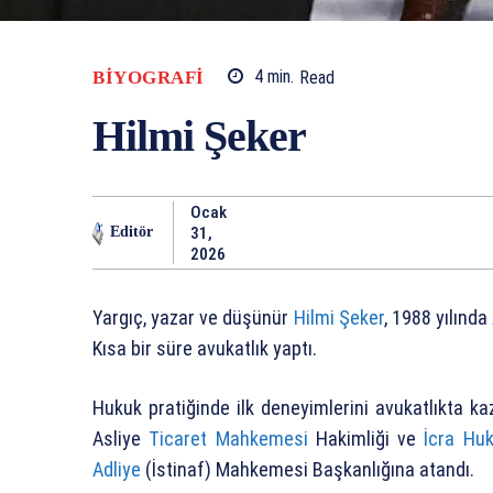
BIYOGRAFI
4
min.
Read
Hilmi Şeker
Ocak
31,
Editör
2026
Yargıç, yazar ve düşünür
Hilmi Şeker
, 1988 yılında
Kısa bir süre avukatlık yaptı.
Hukuk pratiğinde ilk deneyimlerini avukatlıkta ka
Asliye
Ticaret Mahkemesi
Hakimliği ve
İcra Hu
Adliye
(İstinaf) Mahkemesi Başkanlığına atandı.