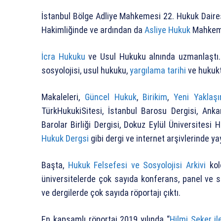
İstanbul Bölge Adliye Mahkemesi 22. Hukuk Daires
Hakimliğinde ve ardından da
Asliye Hukuk
Mahkemes
İcra Hukuku
ve Usul Hukuku alnında uzmanlaştı
sosyolojisi, usul hukuku,
yargılama tarihi
ve hukukt
Makaleleri,
Güncel Hukuk
,
Birikim
,
Yeni Yaklaşı
TürkHukukiSitesi, İstanbul Barosu Dergisi, Anka
Barolar Birliği Dergisi, Dokuz Eylül Üniversitesi 
Hukuk Dergsi
gibi dergi ve internet arşivlerinde ya
Başta,
Hukuk Felsefesi ve Sosyolojisi Arkivi
kol
üniversitelerde çok sayıda konferans, panel ve 
ve dergilerde
çok sayıda röportajı çıktı.
En kapsamlı röportaj 2019 yılında “
Hilmi Şeker i