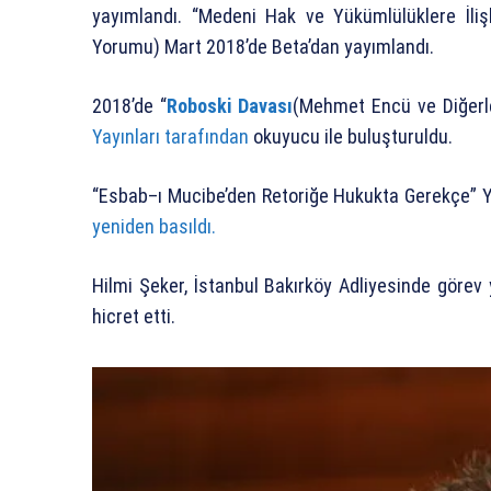
yayımlandı.
“Medeni Hak ve Yükümlülüklere İliş
Yorumu) Mart 2018’de Beta’dan yayımlandı.
2018’de “
Roboski Davası
(Mehmet Encü ve Diğerle
Yayınları tarafından
okuyucu ile buluşturuldu.
“Esbab–ı Mucibe’den Retoriğe Hukukta Gerekçe” Ye
yeniden basıldı.
Hilmi Şeker, İstanbul Bakırköy Adliyesinde göre
hicret etti.