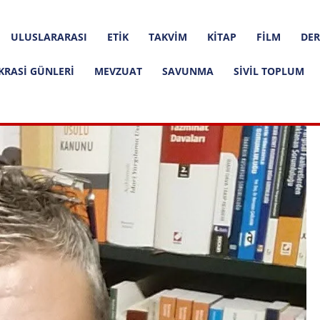
ULUSLARARASI
ETIK
TAKVIM
KITAP
FILM
DER
KRASI GÜNLERI
MEVZUAT
SAVUNMA
SIVIL TOPLUM