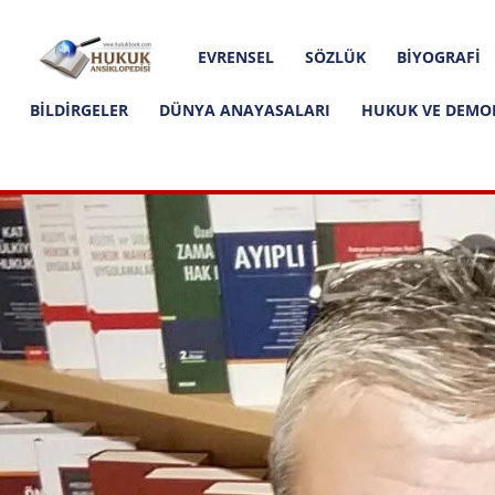
Hakkımızda
İletişim
Editoryal İlkeler
Hukuk
EVRENSEL
SÖZLÜK
BIYOGRAFI
Ansiklopedisi
BILDIRGELER
DÜNYA ANAYASALARI
HUKUK VE DEMO