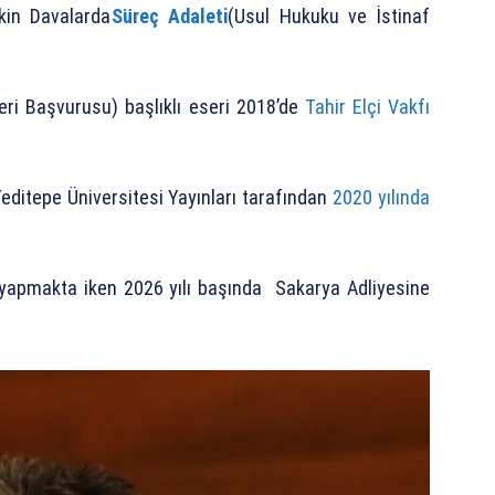
kin Davalarda
Süreç Adaleti
(Usul Hukuku ve İstinaf
ri Başvurusu) başlıklı eseri 2018’de
Tahir Elçi Vakfı
ditepe Üniversitesi Yayınları tarafından
2020 yılında
v yapmakta iken 2026 yılı başında Sakarya Adliyesine