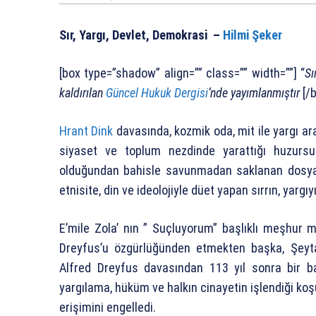
Sır, Yargı, Devlet, Demokrasi –
Hilmi Şeker
[box type=”shadow” align=”” class=”” width=””] “
Sı
kaldırılan
Güncel Hukuk Dergisi
‘nde yayımlanmıştır
[/b
Hrant Dink
davasında, kozmik oda, mit ile yargı ar
siyaset ve toplum nezdinde yarattığı huzursu
olduğundan bahisle savunmadan saklanan dosyala
etnisite, din ve ideolojiyle düet yapan sırrın, yarg
E’mile Zola’ nın ” Suçluyorum” başlıklı meşhur 
Dreyfus’u özgürlüğünden etmekten başka, Şeyt
Alfred Dreyfus davasından 113 yıl sonra bir b
yargılama, hüküm ve halkın cinayetin işlendiği koş
erişimini engelledi.