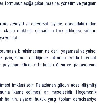
ar formunun açığa çıkarılmasına, yönetim ve yargının
stırma, vesayet ve anestezik siyaset arasındaki kadim
p olanın muktedir olacağının fark edilmesi, sırların
ya yol açtı.
e korumasız bırakılmasının ne denli yaşamsal ve yakıcı
r ve gizin, zamanı geldiğinde hükmünü icrada tereddüt
 paylaşan iktidar, rafa kaldırdığı sır ve giz tasarısını
 etmesi imkânsızdır. Palazlanan gücün acze düşmüş
anunla ikame edilmesi an meselesidir. Hegemonik
h halinin, siyaset, hukuk, yargı, toplum demokrasiye