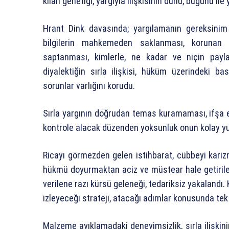
kılan genetiği, yargıyla ilişkisinin dünü, bugünü ile y
Hrant Dink davasında; yargılamanın gereksinim
bilgilerin mahkemeden saklanması, korunan bi
saptanması, kimlerle, ne kadar ve niçin paylaşıl
diyalektiğin sırla ilişkisi, hüküm üzerindeki ba
sorunlar varlığını korudu.
Sırla yargının doğrudan temas kuramaması, ifşa e
kontrole alacak düzenden yoksunluk onun kolay yu
Ricayı görmezden gelen istihbarat, cübbeyi karizm
hükmü doyurmaktan aciz ve müstear hale getirilen
verilene razı kürsü geleneği, tedariksiz yakalandı
izleyeceği strateji, atacağı adımlar konusunda tek 
Malzeme ayıklamadaki deneyimsizlik, sırla ilişkinin