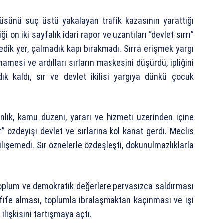
lüsünü suç üstü yakalayan trafik kazasının yarattığı
n iki sayfalık idari rapor ve uzantıları “devlet sırrı”
medik yer, çalmadık kapı bırakmadı. Sırra erişmek yargı
amesi ve ardılları sırların maskesini düşürdü, ipliğini
dık kaldı, sır ve devlet ikilisi yargıya dünkü çocuk
venlik, kamu düzeni, yararı ve hizmeti üzerinden içine
r” özdeyişi devlet ve sırlarına kol kanat gerdi. Meclis
lişemedi. Sır öznelerle özdeşleşti, dokunulmazlıklarla
 toplum ve demokratik değerlere pervasızca saldırması
fife alması, toplumla ibralaşmaktan kaçınması ve işi
ilişkisini tartışmaya açtı.