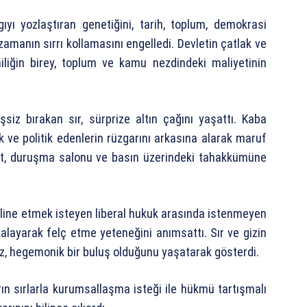
argıyı yozlaştıran genetiğini, tarih, toplum, demokrasi
zamanın sırrı kollamasını engelledi. Devletin çatlak ve
amiliğin birey, toplum ve kamu nezdindeki maliyetinin
şsiz bırakan sır, sürprize altın çağını yaşattı. Kaba
ojik ve politik edenlerin rüzgarını arkasına alarak maruf
ikat, duruşma salonu ve basın üzerindeki tahakkümüne
sipline etmek isteyen liberal hukuk arasında istenmeyen
kalayarak felç etme yeteneğini anımsattı. Sır ve gizin
, hegemonik bir buluş olduğunu yaşatarak gösterdi.
darın sırlarla kurumsallaşma isteği ile hükmü tartışmalı