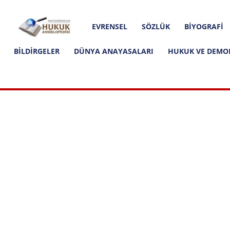
Hakkımızda
İletişim
Editoryal İlkeler
Hukuk
EVRENSEL
SÖZLÜK
BIYOGRAFI
Ansiklopedisi
BILDIRGELER
DÜNYA ANAYASALARI
HUKUK VE DEMO