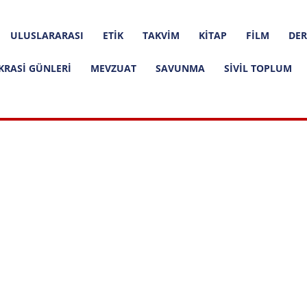
ULUSLARARASI
ETIK
TAKVIM
KITAP
FILM
DER
KRASI GÜNLERI
MEVZUAT
SAVUNMA
SIVIL TOPLUM