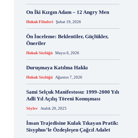
18 Aralık
18 Kasım
18 Mart
18 Mayıs
On İki Kızgın Adam – 12 Angry Men
18 Nisan
18 Ocak
1876 Anayasası
Hukuk Filmleri
Şubat 19, 2026
19 Ağustos
19 Aralık
19 Eylül
19 Haziran
19 Kasım
19 Mayıs
Ön İnceleme: Beklentiler, Güçlükler,
19 Mayıs Atatürk'ü Anma Gençlik ve Spor Bayramı
Öneriler
19 Nisan
19 Ocak
19 Şubat
19 Temmuz
Hukuk Sözlüğü
Mayıs 6, 2026
1921 Af Kanunu
1921 Anayasası
1922 Genel Af Kanunu
1924 Anayasası
Duruşmaya Katılma Hakkı
1933 Genel Af Kanunu
1947 Yardım Antlaşması
Hukuk Sözlüğü
Ağustos 7, 2026
1958 Orman Affı
1960 Af Kanunu
1960 Darbesi
1960 Ek Af Kanunu
1960 Geçici Anayasası
Sami Selçuk Manifestosu: 1999-2000 Yılı
1960 Genel Af Kanunu
1961 Anayasası
Adli Yıl Açılış Töreni Konuşması
1961 Halkoylaması
1966 Genel Af Kanunu
Söylev
Aralık 20, 2025
1966 Genel Affı
1982 Anayasası
1984
1985 Af Kanunu
2 Ağustos
2 Aralık
2 Ekim
İnsan Trajedisine Kulak Tıkayan Pratik:
2 Eylül
2 Kasım
2 Nisan
2 Ocak
Sisyphus’le Özdeşleşen Çağcıl Adalet
2 Şubat
20 Ağustos
20 Aralık