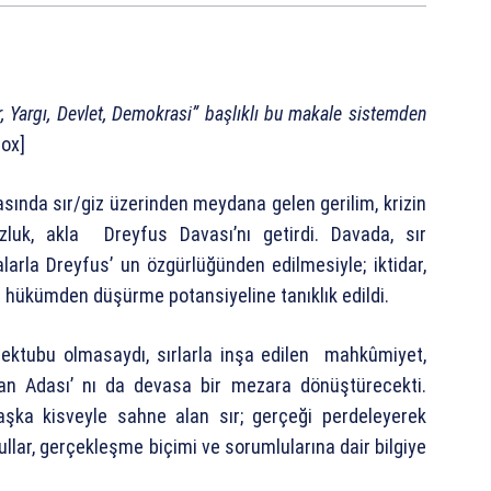
r, Yargı, Devlet, Demokrasi” başlıklı bu makale sistemden
ox]
asında sır/giz üzerinden meydana gelen gerilim, krizin
zluk, akla Dreyfus Davası’nı getirdi. Davada, sır
rla Dreyfus’ un özgürlüğünden edilmesiyle; iktidar,
ıyı hükümden düşürme potansiyeline tanıklık edildi.
mektubu olmasaydı, sırlarla inşa edilen mahkûmiyet,
an Adası’ nı da devasa bir mezara dönüştürecekti.
aşka kisveyle sahne alan sır; gerçeği perdeleyerek
ullar, gerçekleşme biçimi ve sorumlularına dair bilgiye