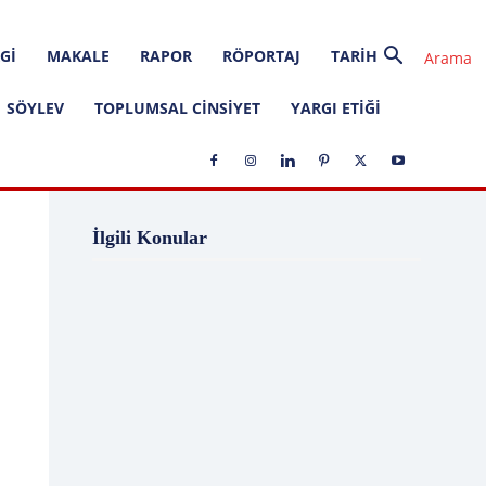
GI
MAKALE
RAPOR
RÖPORTAJ
TARIH
SÖYLEV
TOPLUMSAL CINSIYET
YARGI ETIĞI
1 Ağustos
1 Aralık
1 Eylül
1 Kasım
İlgili Konular
1 Liralık Dava
1 Mayıs
1 Ocak
1 Şubat
10 Ağustos
10 Aralık
10 Emir
10 Haziran
10 Kasım
10 Nisan
10 Ocak
10 Şubat
11 Ağustos
11 Eylül
11 Eylül saldırıları
11 Haziran
11 Mayıs
11 Ocak
11 Şubat
11 Temmuz
12 Ağustos
12 Angry Men
12 Aralık
12 Ekim
12 Eylül
12 Eylül Anayasası
12 Eylül Darbe Bildirisi
12 Eylül Darbesi
12 Eylül Davası
12 Haziran