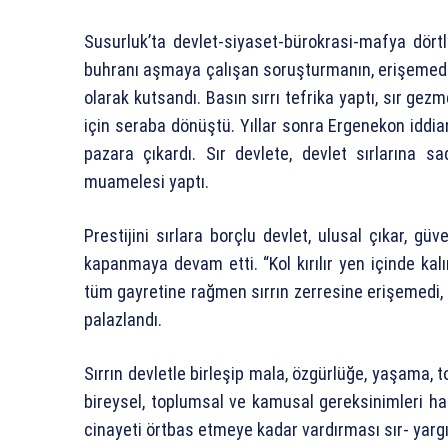
Susurluk’ta devlet-siyaset-bürokrasi-mafya dört
buhranı aşmaya çalışan soruşturmanın, erişemediği o
olarak kutsandı. Basın sırrı tefrika yaptı, sır gez
için seraba dönüştü. Yıllar sonra Ergenekon iddian
pazara çıkardı. Sır devlete, devlet sırlarına sa
muamelesi yaptı.
Prestijini sırlara borçlu devlet, ulusal çıkar, gü
kapanmaya devam etti. “Kol kırılır yen içinde kalı
tüm gayretine rağmen sırrın zerresine erişemedi, i
palazlandı.
Sırrın devletle birleşip mala, özgürlüğe, yaşama,
bireysel, toplumsal ve kamusal gereksinimleri ha
cinayeti örtbas etmeye kadar vardırması sır- yargı 