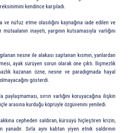
reksinimini kendince karşıladı.
nma ve nüfuz etme olasılığını kaynağına iade edilen ve
ır mütaalanın inayeti, yargının kutsamasıyla varlığını
rgılanan nesne ile alakası saptanan kısmın, yanlardan
mesi, ayak sürüyen sorun olarak öne çıktı. İlişmezlik
mazlık kazanan özne, nesne ve paradigmada hayal
bi olmayacağını gösterdi.
paylaşmaması, sırrın varlığını koruyacağına ilişkin
güçle arasına kurduğu köprüyle özgüvenini yeniledi.
kına cepheden saldıran, kürsüyü hiçleştiren krizin,
n yanadır. Sırla aynı kabtan yiyen etnik saldırının