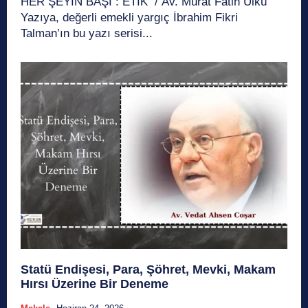
HER ŞEYİN BAŞI : ETİK / Av. Murat Fatih Ülkü
Yazıya, değerli emekli yargıç İbrahim Fikri
Talman’ın bu yazı serisi...
Statü Endişesi, Para, Şöhret, Mevki, Makam
Hırsı Üzerine Bir Deneme