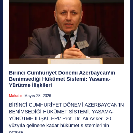
Birinci Cumhuriyet Dönemi Azerbaycan’ın
Benimsediği Hükümet Sistemi: Yasama-
Yürütme İlişkileri
Makale
Mayıs 28, 2026
BİRİNCİ CUMHURİYET DÖNEMİ AZERBAYCAN’IN
BENİMSEDİĞİ HÜKÜMET SİSTEMİ: YASAMA-
YÜRÜTME İLİŞKİLERİ/ Prof. Dr. Ali Asker 20.
yüzyıla gelinene kadar hükümet sistemlerinin
ortaya...