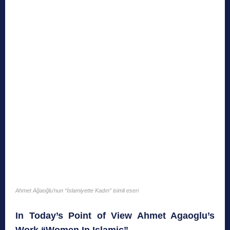
Ahmet Ağaoğlu’nun “İslamiyette Kadın” isimli eseri
In Today’s Point of View Ahmet Agaoglu’s
Work “Women In Islamic”