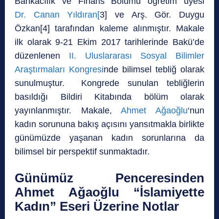
Bankacılık ve Finans Bölümü öğretim üyesi
Dr. Canan Yıldıran[
3] ve Arş. Gör. Duygu
Özkan[4] tarafından kaleme alınmıştır. Makale
ilk olarak 9-21 Ekim 2017 tarihlerinde Bakü’de
düzenlenen
II. Uluslararası Sosyal Bilimler
Araştırmaları Kongresi
nde bilimsel tebliğ olarak
sunulmuştur. Kongrede sunulan tebliğlerin
basıldığı Bildiri Kitabında bölüm olarak
yayınlanmıştır. Makale,
Ahmet Ağaoğlu
‘nun
kadın sorununa bakış açısını yansıtmakla birlikte
günümüzde yaşanan kadın sorunlarına da
bilimsel bir perspektif sunmaktadır.
Günümüz Penceresinden
Ahmet Ağaoğlu “İslamiyette
Kadın” Eseri Üzerine Notlar