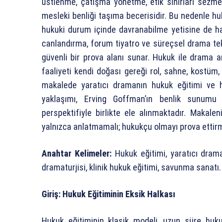
üstlenme, çatışma yönetme, etik sınırları sezm
mesleki benliği taşıma becerisidir. Bu nedenle huk
hukuki durum içinde davranabilme yetisine de ha
canlandırma, forum tiyatro ve süreçsel drama tek
güvenli bir prova alanı sunar. Hukuk ile drama ar
faaliyeti kendi doğası gereği rol, sahne, kostüm, r
makalede yaratıcı dramanın hukuk eğitimi ve h
yaklaşımı, Erving Goffman’ın benlik sunumu t
perspektifiyle birlikte ele alınmaktadır. Makal
yalnızca anlatmamalı; hukukçu olmayı prova ettirm
Anahtar Kelimeler:
Hukuk eğitimi, yaratıcı dram
dramaturjisi, klinik hukuk eğitimi, savunma sanatı.
Giriş: Hukuk Eğitiminin Eksik Halkası
Hukuk eğitiminin klasik modeli, uzun süre huku