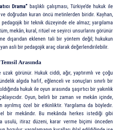
atıcı Drama”
başlıklı çalışması, Türkiye’de hukuk ile
 ve doğrudan kuran öncü metinlerden biridir. Kayhan,
a pedagojik bir teknik düzeyinde ele almaz; yargılama
tüm, mekân, kural, ritüel ve seyirci unsurlarını görünür
ine dışarıdan eklenen tali bir yöntem değil; hukukun
n asli bir pedagojik araç olarak değerlendirilebilir.
 Temsil Arasında
ne uzak görünür. Hukuk ciddi, ağır, yaptırımlı ve çoğu
ndelik algıda hafif, eğlenceli ve sonuçları sınırlı bir
ldığında hukuk ile oyun arasında şaşırtıcı bir yakınlık
ıklayıcıdır. Oyun, belirli bir zaman ve mekân içinde,
n ayrılmış özel bir etkinliktir. Yargılama da böyledir.
el bir mekândır. Bu mekânda herkes istediği gibi
ma usulü, itiraz düzeni, karar verme biçimi önceden
yun bozulur; yargılamanın kuralları ihlal edildiğinde ise