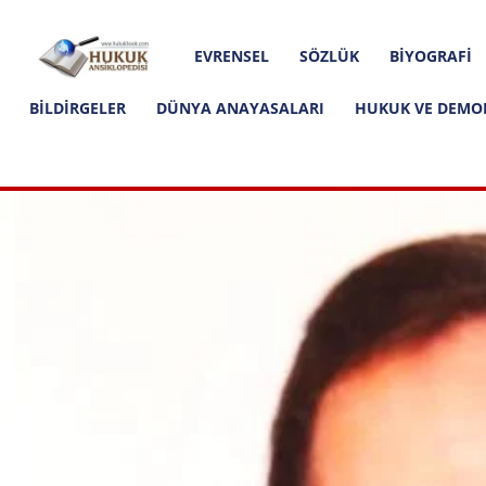
Hakkımızda
İletişim
Editoryal İlkeler
Hukuk
EVRENSEL
SÖZLÜK
BIYOGRAFI
Ansiklopedisi
BILDIRGELER
DÜNYA ANAYASALARI
HUKUK VE DEMO