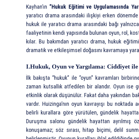
Kayhan’ın
“Hukuk Eğitimi ve Uygulamasında Yar
yaratıcı drama arasındaki ilişkiyi erken dönemde
hukuk ile yaratıcı drama arasındaki bağı yalnızc
faaliyetinin kendi yapısında bulunan oyun, rol, kos
kılar. Bu bakımdan yaratıcı drama, hukuk eğitim
dramatik ve etkileşimsel doğasını kavramaya yaraya
I.Hukuk, Oyun ve Yargılama: Ciddiyet ile
İlk bakışta “hukuk” ile “oyun” kavramları birbiri
zaman kutsallık atfedilen bir alandır. Oyun ise gü
etkinlik olarak düşünülür. Fakat daha yakından bakı
vardır. Huizinga’nın oyun kavrayışı bu noktada aç
belirli kurallara göre yürütülen, gündelik hayatta
Duruşma salonu gündelik hayattan ayrılmış öz
konuşamaz; söz sırası, hitap biçimi, delil sun
belirlenmiştir. Oyunun kuralları ihlal edildiğinde o