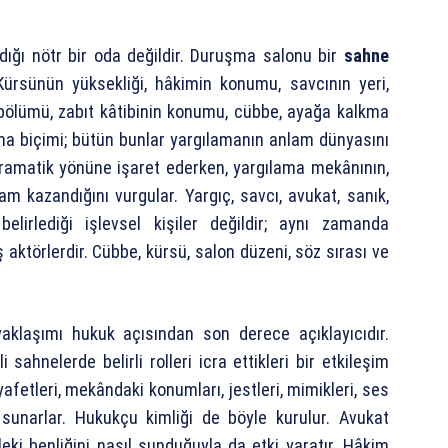
dığı nötr bir oda değildir. Duruşma salonu bir
sahne
Kürsünün yüksekliği, hâkimin konumu, savcının yeri,
i bölümü, zabıt kâtibinin konumu, cübbe, ayağa kalkma
lma biçimi; bütün bunlar yargılamanın anlam dünyasını
 dramatik yönüne işaret ederken, yargılama mekânının,
nlam kazandığını vurgular. Yargıç, savcı, avukat, sanık,
elirlediği işlevsel kişiler değildir; aynı zamanda
ktörlerdir. Cübbe, kürsü, salon düzeni, söz sırası ve
klaşımı hukuk açısından son derece açıklayıcıdır.
sahnelerde belirli rolleri icra ettikleri bir etkileşim
yafetleri, mekândaki konumları, jestleri, mimikleri, ses
i sunarlar. Hukukçu kimliği de böyle kurulur. Avukat
eki benliğini nasıl sunduğuyla da etki yaratır. Hâkim