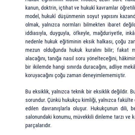
kanun, doktrin, içtihat ve hukukî kavramlar öğretili
model, hukukî düşünmenin soyut yapısını kazan
olmak, yalnızca normları bilmekten ibaret değildi
iddiasıyla, duyguyla, öfkeyle, mağduriyetle, ink
nedenle hukuk eğitiminin eksik halkası, çoğu 
mezun olduğunda hukuk kuralını bilir; fakat m
alacağını, tanığa nasıl soru yönelteceğini, hâkim
bir ikilemde hangi sınırda duracağını, adliye mekâ
koruyacağını çoğu zaman deneyimlememiştir.
Bu eksiklik, yalnızca teknik bir eksiklik değildir. 
sorundur. Çünkü hukukçu kimliği, yalnızca fakülte 
edilen davranışlarla oluşur. Hukukçunun dili, 
salonundaki konumu, müvekkili dinleme tarzı ve k
parçalarıdır.