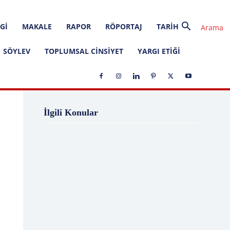
GI
MAKALE
RAPOR
RÖPORTAJ
TARIH
SÖYLEV
TOPLUMSAL CINSIYET
YARGI ETIĞI
1 Ağustos
1 Aralık
1 Eylül
1 Kasım
İlgili Konular
1 Liralık Dava
1 Mayıs
1 Ocak
1 Şubat
10 Ağustos
10 Aralık
10 Emir
10 Haziran
10 Kasım
10 Nisan
10 Ocak
10 Şubat
11 Ağustos
11 Eylül
11 Eylül saldırıları
11 Haziran
11 Mayıs
11 Ocak
11 Şubat
11 Temmuz
12 Ağustos
12 Angry Men
12 Aralık
12 Ekim
12 Eylül
12 Eylül Anayasası
12 Eylül Darbe Bildirisi
12 Eylül Darbesi
12 Eylül Davası
12 Haziran