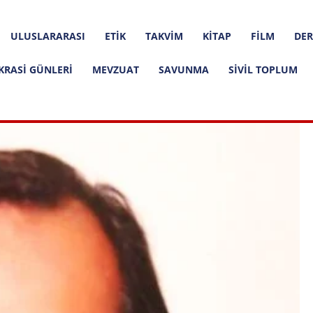
ULUSLARARASI
ETIK
TAKVIM
KITAP
FILM
DER
KRASI GÜNLERI
MEVZUAT
SAVUNMA
SIVIL TOPLUM