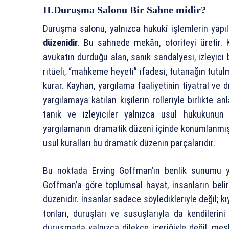
II.Duruşma Salonu Bir Sahne midir?
Duruşma salonu, yalnızca hukukî işlemlerin yapıl
düzenidir
. Bu sahnede mekân, otoriteyi üretir. 
avukatın durduğu alan, sanık sandalyesi, izleyic
ritüeli, “mahkeme heyeti” ifadesi, tutanağın tutu
kurar. Kayhan, yargılama faaliyetinin tiyatral ve
yargılamaya katılan kişilerin rolleriyle birlikte a
tanık ve izleyiciler yalnızca usul hukukunun b
yargılamanın dramatik düzeni içinde konumlanmış a
usul kuralları bu dramatik düzenin parçalarıdır.
Bu noktada Erving Goffman’ın benlik sunumu ya
Goffman’a göre toplumsal hayat, insanların belirli 
düzenidir. İnsanlar sadece söyledikleriyle değil; kı
tonları, duruşları ve susuşlarıyla da kendilerin
duruşmada yalnızca dilekçe içeriğiyle değil, mesl