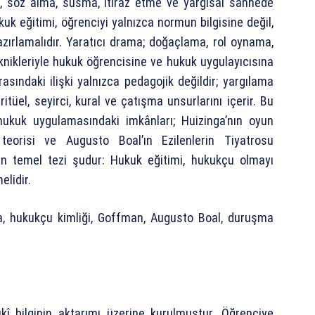
e, söz alma, susma, itiraz etme ve yargısal sahnede
uk eğitimi, öğrenciyi yalnızca normun bilgisine değil,
zırlamalıdır. Yaratıcı drama; doğaçlama, rol oynama,
nikleriyle hukuk öğrencisine ve hukuk uygulayıcısına
asındaki ilişki yalnızca pedagojik değildir; yargılama
itüel, seyirci, kural ve çatışma unsurlarını içerir. Bu
ukuk uygulamasındaki imkânları; Huizinga’nın oyun
eorisi ve Augusto Boal’ın Ezilenlerin Tiyatrosu
enin temel tezi şudur: Hukuk eğitimi, hukukçu olmayı
elidir.
a, hukukçu kimliği, Goffman, Augusto Boal, duruşma
kî bilginin aktarımı üzerine kurulmuştur. Öğrenciye