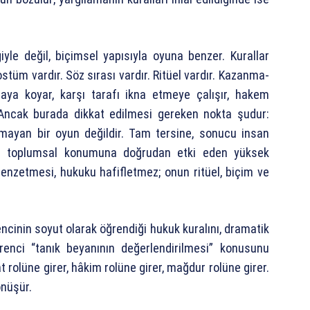
iyle değil, biçimsel yapısıyla oyuna benzer. Kurallar
Kostüm vardır. Söz sırası vardır. Ritüel vardır. Kazanma-
rtaya koyar, karşı tarafı ikna etmeye çalışır, hakem
ncak burada dikkat edilmesi gereken nokta şudur:
lmayan bir oyun değildir. Tam tersine, sonucu insan
 ve toplumsal konumuna doğrudan etki eden yüksek
benzetmesi, hukuku hafifletmez; onun ritüel, biçim ve
encinin soyut olarak öğrendiği hukuk kuralını, dramatik
renci “tanık beyanının değerlendirilmesi” konusunu
t rolüne girer, hâkim rolüne girer, mağdur rolüne girer.
önüşür.