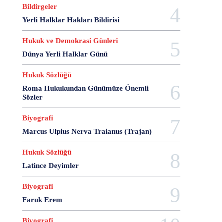
28 Haziran
28 Mart
28 Nisan
28 Ocak
Bildirgeler
28 Şubat
28 Şubat Darbesi
28 Şubat Kararları
Yerli Halklar Hakları Bildirisi
28 Temmuz
2863 Sayılı Kanun
29 Ağustos
Hukuk ve Demokrasi Günleri
29 Ekim
29 Kasım
29 Mart
29 Ocak
Dünya Yerli Halklar Günü
29 Temmuz
298 Sayılı Kanun
3 Ağustos
3 Ekim
3 Nisan
3 Ocak
30 Ağustos
Hukuk Sözlüğü
30 Aralık
30 Ekim
30 Kasım
30 Mart
Roma Hukukundan Günümüze Önemli
30 Ocak
30 Temmuz
31 Aralık
31 Ekim
Sözler
31 Ocak
31 Temmuz
33 Kurşun Olayı
Biyografi
4 Ağustos
4 Mayıs
4 Şubat
4 Temmuz
Marcus Ulpius Nerva Traianus (Trajan)
49'lar Davası
5 Ağustos
5 Aralık
5 Ekim
5 Kasım
5 Nisan
5 Nisan Avukatlar Günü
Hukuk Sözlüğü
5816 sayılı Kanun
6 Ağustos
6 Aralık
Latince Deyimler
6 Haziran
6 Kasım
6 Mart
6 Mayıs
6 Nisan
6 Ocak
6 Şubat
6 Temmuz
Biyografi
6-7 Eylül Olayları
6284
7 Ağustos
7 Aralık
Faruk Erem
7 Eylül
7 Kasım
7 Mart
7 Mayıs
7 Ocak
Biyografi