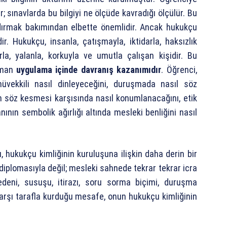
r; sınavlarda bu bilgiyi ne ölçüde kavradığı ölçülür. Bu
dırmak bakımından elbette önemlidir. Ancak hukukçu
r. Hukukçu, insanla, çatışmayla, iktidarla, haksızlık
ârla, yalanla, korkuyla ve umutla çalışan kişidir. Bu
zaman
uygulama içinde davranış kazanımıdır
. Öğrenci,
üvekkili nasıl dinleyeceğini, duruşmada nasıl söz
in söz kesmesi karşısında nasıl konumlanacağını, etik
nının sembolik ağırlığı altında mesleki benliğini nasıl
Bu, hukukçu kimliğinin kuruluşuna ilişkin daha derin bir
diplomasıyla değil; mesleki sahnede tekrar tekrar icra
bedeni, susuşu, itirazı, soru sorma biçimi, duruşma
arşı tarafla kurduğu mesafe, onun hukukçu kimliğinin