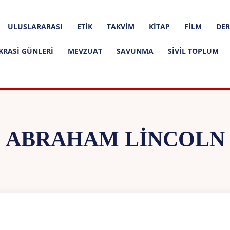
ULUSLARARASI
ETIK
TAKVIM
KITAP
FILM
DER
KRASI GÜNLERI
MEVZUAT
SAVUNMA
SIVIL TOPLUM
ABRAHAM LINCOLN