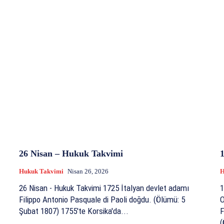
26 Nisan – Hukuk Takvimi
Hukuk Takvimi
Nisan 26, 2026
H
26 Nisan - Hukuk Takvimi 1725 İtalyan devlet adamı
1
Filippo Antonio Pasquale di Paoli doğdu. (Ölümü: 5
Olaylar
Şubat 1807) 1755'te Korsika'da...
F
(