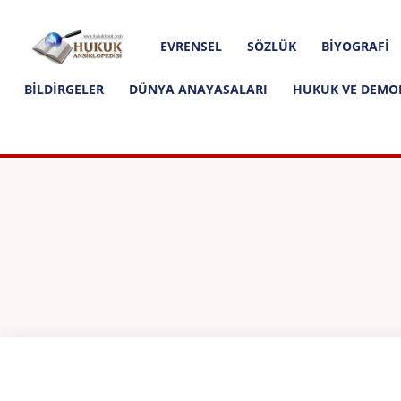
Hakkımızda
İletişim
Editoryal İlkeler
Hukuk
EVRENSEL
SÖZLÜK
BIYOGRAFI
Ansiklopedisi
BILDIRGELER
DÜNYA ANAYASALARI
HUKUK VE DEMO