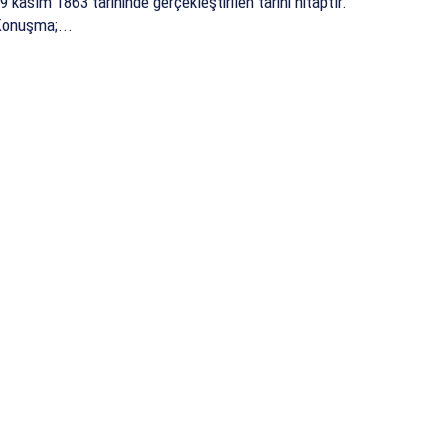
9 kasım 1863 tarihinde gerçekleştirilen tarihi hitaptır.
onuşma;...