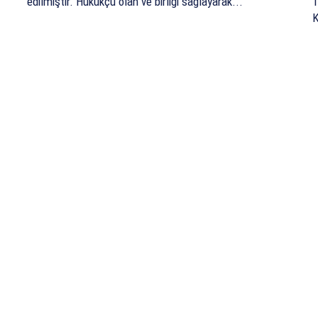
edilmiştir. Hukukçu olan ve birliği sağlayarak...
1
K