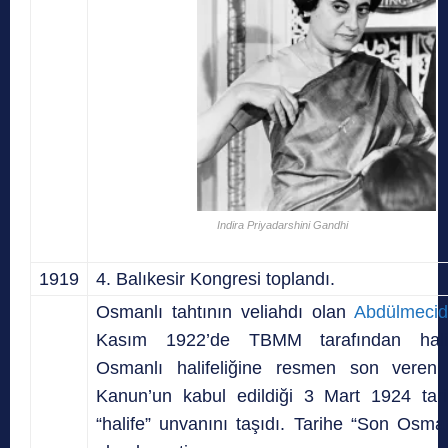
Indira Priyadarshini Gandhi
1919
4. Balıkesir Kongresi toplandı.
Osmanlı tahtının veliahdı olan
Abdülmecid
Kasım 1922’de TBMM tarafından halif
Osmanlı halifeliğine resmen son veren 
Kanun’un kabul edildiği 3 Mart 1924 tar
“halife” unvanını taşıdı. Tarihe “Son Osman