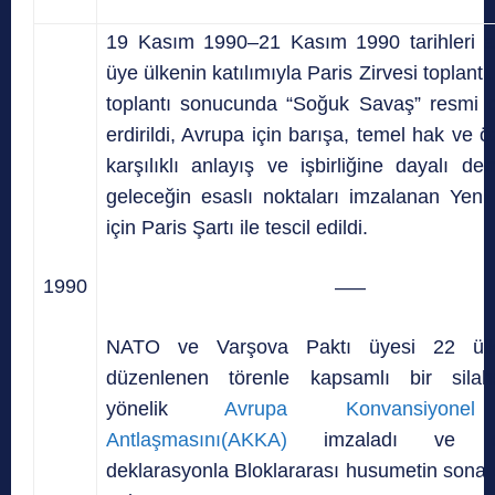
19 Kasım 1990–21 Kasım 1990 tarihleri a
üye ülkenin katılımıyla Paris Zirvesi toplantı
toplantı sonucunda “Soğuk Savaş” resmi 
erdirildi, Avrupa için barışa, temel hak ve ö
karşılıklı anlayış ve işbirliğine dayalı de
geleceğin esaslı noktaları imzalanan Yeni
için Paris Şartı ile tescil edildi.
1990
—–
NATO ve Varşova Paktı üyesi 22 ülke
düzenlenen törenle kapsamlı bir silah
yönelik
Avrupa Konvansiyone
Antlaşmasını(AKKA)
imzaladı ve or
deklarasyonla Bloklararası husumetin sona e