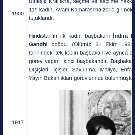
Birleşik Krallık’ta, seçme ve seçilme hakkı
119 kadın, Avam Kamarası’na zorla girmeler
1900
tutuklandı.
Hindistan’ın ilk kadın başbakanı
İndira Pr
Gandhi
doğdu. (Ölümü: 31 Ekim 1984) 
tarihindeki tek kadın başbakan ve ayrıca e
görev yapan ikinci başbakandır. Başbakan
Dışişleri, İçişler, Savunma, Maliye, Enf
Yayın Bakanlıkları görevlerinde bulunmuştur
1917