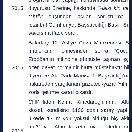
2015
duyurusu üzerine, hakkında
“Halkı kin ve
tahrik
” suçundan açılan soruşturma k
İstanbul Cumhuriyet Başsavcılığı Basın Suç
savcısına ifade verdi.
Bakırköy 12. Asliye Ceza Mahkemesi, S
madencinin ölmesinden sonra “Çocukl
Erdoğan’ın mitingine otobüsle taşınan işçil
2015
biten gayet normaldir hatta müstahaktır bile 
diyen ve AK Parti Manisa İl Başkanlığı’nın 
hakaretten yargılanan gazeteci-yazar Yılmaz
zorla getirme kararı çıkardı.
CHP lideri Kemal Kılıçdaroğlu’nun, “Altı
klozet, kendisine 1100 odalı saray yaptı
ülkede 17 milyon yoksul olduğu hiç aklı
mu?” ve “Altın klozetli tuvalet dedin on
2015