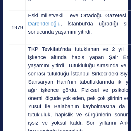
Eski milletvekili eve Ortadoğu Gazetesi 
Darendelioğlu
, İstanbul’da uğradığı sila
1979
sonucunda yaşamını yitirdi.
TKP Tevkifatı’nda tutuklanan ve 2 yıl s
işkence altında hapis yapan Şair En
yaşamını yitirdi. Tutukluluğu sırasında ve
sonrası tutulduğu İstanbul Sirkeci’deki Siy
Sansaryan Hanı’nın tabutluklarında iki yı
ağır işkence gördü. Fiziksel ve psikoloji
önemli ölçüde yok eden, pek çok şiirinin ve
Yusuf ile Balaban’ın kaybolmasına da 
tutukluluk, hapislik ve sürgünlerin sonu
işsiz ve yoksul kaldı. Son yıllarını Anka
huzurevinde tamamladı.