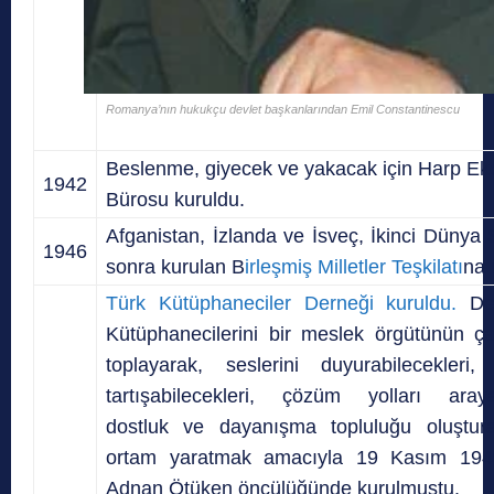
Romanya’nın hukukçu devlet başkanlarından Emil Constantinescu
Beslenme, giyecek ve yakacak için Harp Ek
1942
Bürosu kuruldu.
Afganistan, İzlanda ve İsveç, İkinci Dünya
1946
sonra kurulan B
irleşmiş Milletler Teşkilatı
na 
Türk Kütüphaneciler Derneği kuruldu.
Der
Kütüphanecilerini bir meslek örgütünün çat
toplayarak, seslerini duyurabilecekleri, 
tartışabilecekleri, çözüm yolları arayab
dostluk ve dayanışma topluluğu oluştura
ortam yaratmak amacıyla 19 Kasım 1949
Adnan Ötüken öncülüğünde kurulmuştu.