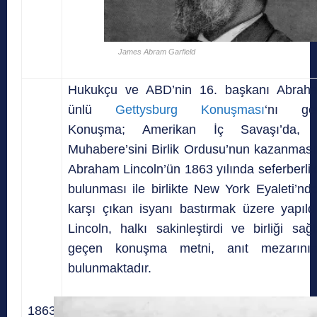
James Abram Garfield
Hukukçu ve ABD’nin 16. başkanı Abraha
ünlü
Gettysburg Konuşması
‘nı gerç
Konuşma; Amerikan İç Savaşı’da, G
Muhabere’sini Birlik Ordusu’nun kazanmas
Abraham Lincoln’ün 1863 yılında seferberlik
bulunması ile birlikte New York Eyaleti’n
karşı çıkan isyanı bastırmak üzere yapıl
Lincoln, halkı sakinleştirdi ve birliği sağ
geçen konuşma metni, anıt mezarının
bulunmaktadır.
1863