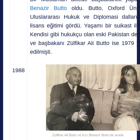
Benazir Butto
oldu. Butto, Oxford Ünive
Uluslararası Hukuk ve Diplomasi dalları
lisans eğitimi gördü. Yaşamı bir suikast il
Kendisi gibi hukukçu olan eski Pakistan dev
ve başbakanı Zülfikar Ali Butto ise 1979 y
edilmişti.
1988
Zülfikar Ali Butto ve kızı Benazir Butto bir arada