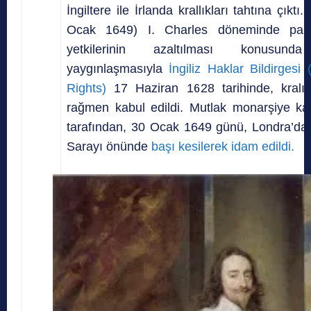
İngiltere ile İrlanda krallıkları tahtına çıktı
Ocak 1649) I. Charles döneminde par
yetkilerinin azaltılması konusunda 
yaygınlaşmasıyla
İngiliz Haklar Bildirgesi 
Rights)
17 Haziran 1628 tarihinde, kralın
rağmen kabul edildi. Mutlak monarşiye kar
tarafından, 30 Ocak 1649 günü, Londra’dak
Sarayı önünde
başı kesilerek idam edildi.