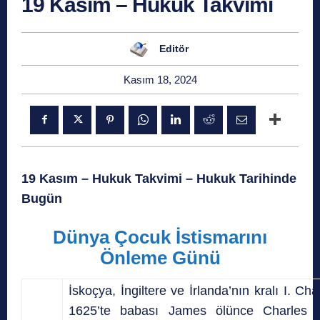
19 Kasım – Hukuk Takvimi
Editör
Kasım 18, 2024
19 Kasım – Hukuk Takvimi – Hukuk Tarihinde
Bugün
Dünya Çocuk İstismarını
Önleme Günü
İskoçya, İngiltere ve İrlanda’nın kralı
I. Cha
1625’te babası James ölünce Charles 