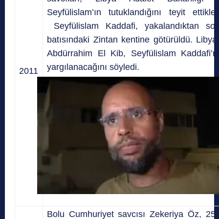
Seyfülislam’ın tutuklandığını teyit ettikleri
Seyfülislam Kaddafi, yakalandıktan son
batısındaki Zintan kentine götürüldü. Liby
Abdürrahim El Kib, Seyfülislam Kaddafi’n
yargılanacağını söyledi.
2011
Bolu Cumhuriyet savcısı Zekeriya Öz, 25