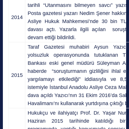
tarihli “Utanmasını bilmeyen savcı” yazıs
Posta gazetesi yazarı Nedim Şener hakkın
2014
Asliye Hukuk Mahkemesi’nde 30 bin TL’li
davası açtı. Yazarla ilgili açılan soruş
devam ettiği bildirildi.
Taraf Gazetesi muhabiri Aysun Yazıcı
yolsuzluk operasyonunda tutuklanan Tü
Bankası eski genel müdürü Süleyman Aslan
haberde “soruşturmanın gizliliğini ihlal ett
2015
yargılamayı etkilediği” iddiasıyla ve 8,
istemiyle İstanbul Anadolu Asliye Ceza Ma
dava açıldı Yazıcı’nın 31 Ekim 2016’da Sa
Havalimanı’nı kullanarak yurtdışına çıktığı be
Hukukçu ve ilahiyatçı Prof. Dr. Yaşar Nuri
Haziran 2015 tarihinde katıldığı bir 
programında, yaptığı konuşmada sonrası 