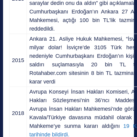
saraylar dedin onu da aldın” gibi açıklamala
Cumhurbaşkanı Erdoğan’ın Ankara 27 As
Mahkemesi, açtığı 100 bin TL’lik tazmin
reddedildi.
Ankara 21. Asliye Hukuk Mahkemesi, “İsvi
milyar dolar! İsviçre’de 3105 Türk hesa
nedeniyle Cumhurbaşkanı Erdoğan’ın kişili
2015
saldırı suçlamasıyla 20 bin TL tal
Rotahaber.com sitesinin 8 bin TL tazmina
karar verdi
Avrupa Konseyi İnsan Hakları Komiseri, A
Hakları Sözleşmesi’nin 36’ncı Maddesi
Avrupa İnsan Hakları Mahkemesi’nde görü
2018
Kavala/Türkiye davasına müdahil olarak g
Mahkeme’ye sunma kararı aldığını
19 K
tarihinde bildirdi.