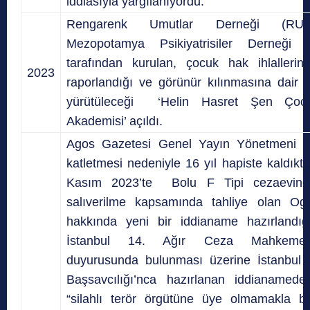
iddiasıyla yargılanıyordu.
Rengarenk Umutlar Derneği (R
Mezopotamya Psikiyatrisiler Derneği
tarafından kurulan, çocuk hak ihlallerinin
2023
raporlandığı ve görünür kılınmasına dair ç
yürütüleceği ‘Helin Hasret Şen Çocu
Akademisi’ açıldı.
Agos Gazetesi Genel Yayın Yönetmeni Hr
katletmesi nedeniyle 16 yıl hapiste kaldıkt
Kasım 2023’te Bolu F Tipi cezaevind
salıverilme kapsamında tahliye olan O
hakkında yeni bir iddianame hazırlandığı
İstanbul 14. Ağır Ceza Mahkemes
duyurusunda bulunması üzerine İstanbul 
Başsavcılığı’nca hazırlanan iddianamede
“silahlı terör örgütüne üye olmamakla bir