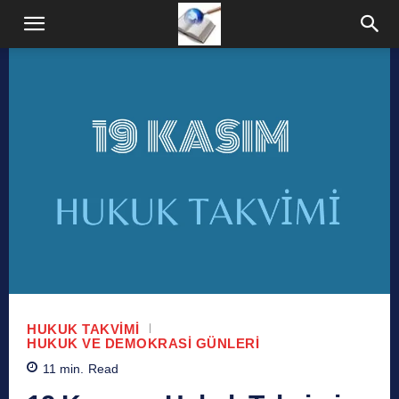
HUKUK TAKVIMI
HUKUK VE DEMOKRASI GÜNLERI
11
min.
Read