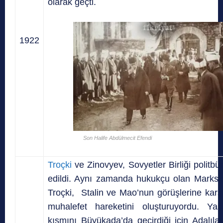
olarak geçti.
1922
Son Halife Abdülmecit Efendi
Troçki
ve Zinovyev, Sovyetler Birliği politbü
edildi. Aynı zamanda hukukçu olan Marksis
Troçki, Stalin ve Mao’nun görüşlerine karş
muhalefet hareketini oluşturuyordu. Yaş
kısmını Büyükada’da geçirdiği için Adalılar