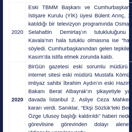
Eski TBMM Başkanı ve Cumhurbaşkanlı
İstişare Kurulu (YİK) üyesi Bülent Arınç, 
katıldığı bir televizyon programında Osma
2020
Selahattin Demirtaş’ın tutukluluğunu e
Kavala’nın hala tutuklu olmasına ise “hayre
söyledi. Cumhurbaşkanından gelen tepkiler
Kasım’da istifa etmek zorunda kaldı.
BirGün gazetesi eski sorumlu müdürü
internet sitesi eski müdürü Mustafa Kömü
imtiyaz sahibi İbrahim Aydın’ın eski Hazin
Bakanı Berat Albayrak’ın şikayetiyle yarg
2020
davada İstanbul 2. Asliye Ceza Mahkem
kararı verdi. Sanıklar, “Ekşi Sözlük’teki Ber
Özge Ulusoy başlığı kaldırıldı” haberi nede
görevlisine görevinden dolayı alene