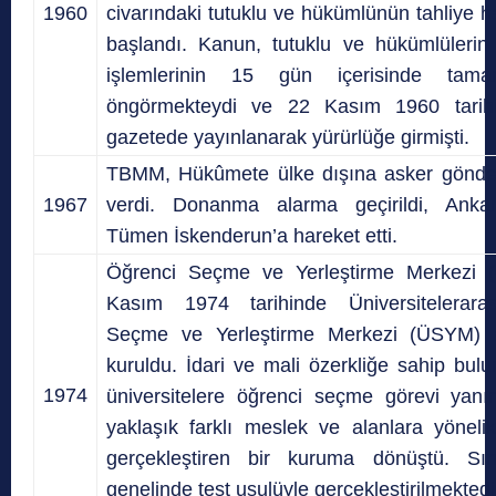
1960
civarındaki tutuklu ve hükümlünün tahliye ha
başlandı. Kanun, tutuklu ve hükümlülerin 
işlemlerinin 15 gün içerisinde tama
öngörmekteydi ve 22 Kasım 1960 tarih
gazetede yayınlanarak yürürlüğe girmişti.
TBMM, Hükûmete ülke dışına asker gönder
1967
verdi. Donanma alarma geçirildi, Ankar
Tümen İskenderun’a hareket etti.
Öğrenci Seçme ve Yerleştirme Merkezi
Kasım 1974 tarihinde Üniversitelerara
Seçme ve Yerleştirme Merkezi (ÜSYM) a
kuruldu. İdari ve mali özerkliğe sahip bul
1974
üniversitelere öğrenci seçme görevi yanı
yaklaşık farklı meslek ve alanlara yöneli
gerçekleştiren bir kuruma dönüştü. Sın
genelinde test usulüyle gerçekleştirilmektedi