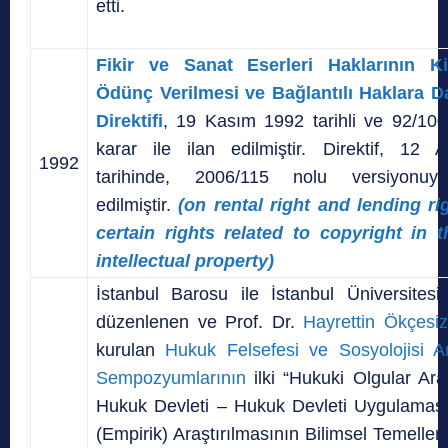
etti.
Fikir ve Sanat Eserleri Haklarının Ki
Ödünç Verilmesi ve Bağlantılı Haklara D
Direktifi
, 19 Kasım 1992 tarihli ve 92/100
karar ile ilan edilmiştir. Direktif, 12 
1992
tarihinde, 2006/115 nolu versiyonuyl
edilmiştir.
(on rental right and lending r
certain rights related to copyright in t
intellectual property)
İstanbul Barosu ile İstanbul Üniversitesi i
düzenlenen ve Prof. Dr.
Hayrettin Ökçesiz
kurulan
Hukuk Felsefesi ve Sosyolojisi A
Sempozyumlarının
ilki “Hukuki Olgular Ara
Hukuk Devleti – Hukuk Devleti Uygulamas
(Empirik) Araştırılmasının Bilimsel Temelleri