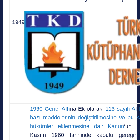
1949
1960 Genel Affı
na Ek olarak ‘
113 sayılı A
bazı maddelerinin değiştirilmesine ve bu 
hükümler eklenmesine dair Kanun
‘un m
Kasım 1960 tarihinde kabulü gereğin