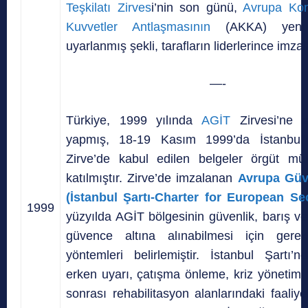
Teşkilatı Zirves
i’nin son günü,
Avrupa Kon
Kuvvetler Antlaşmasının
(AKKA) yeni 
uyarlanmış şekli, tarafların liderlerince imzal
—-
Türkiye, 1999 yılında
AGİT
Zirvesi’ne e
yapmış, 18-19 Kasım 1999’da İstanbul’
Zirve’de kabul edilen belgeler örgüt mü
katılmıştır. Zirve’de imzalanan
Avrupa Güve
(İstanbul Şartı-Charter for European Sec
1999
yüzyılda AGİT bölgesinin güvenlik, barış ve 
güvence altına alınabilmesi için gerek
yöntemleri belirlemiştir. İstanbul Şartı’n
erken uyarı, çatışma önleme, kriz yönetimi
sonrası rehabilitasyon alanlarındaki faaliye