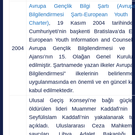
Avrupa Gençlik Bilgi Şartı (Avrup
Bilgilendirmesi Şartı-European Youth I
Charter)
, 19 Kasım 2004 tarihinde
Cumhuriyeti’nin başkenti Bratislava’da 
European Youth Information and Counseli
2004
Avrupa Gençlik Bilgilendirmesi ve D
Ajansı’nın 15. Olağan Genel Kurulu’
edilmiştir. Şartnamede yazan ilkeler Avrupa
Bilgilendirmesi” ilkelerinin belirlen
uygulanmasında en önemli ve en güncel ka
kabul edilmektedir.
Ulusal Geçiş Konseyi’ne bağlı güçler
öldürülen lideri Muammer Kaddafi’nin oğ
Seyfülislam Kaddafi’nin yakalanarak tut
açıkladı. Uluslararası Ceza Mahkem
savcıları, Libya Adalet Bakanlığı yetk