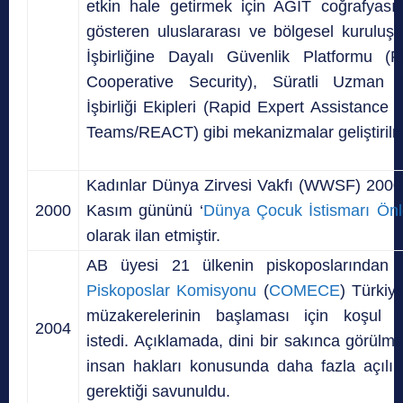
etkin hale getirmek için AGİT coğrafyasın
gösteren uluslararası ve bölgesel kuruluşl
İşbirliğine Dayalı Güvenlik Platformu (P
Cooperative Security), Süratli Uzman
İşbirliği Ekipleri (Rapid Expert Assistance
Teams/REACT) gibi mekanizmalar geliştirilmi
Kadınlar Dünya Zirvesi Vakfı (WWSF) 2000 
2000
Kasım gününü ‘
Dünya Çocuk İstismarı Ö
olarak ilan etmiştir.
AB üyesi 21 ülkenin piskoposlarından
Piskoposlar Komisyonu
(
COMECE
) Türkiye
müzakerelerinin başlaması için koşul k
2004
istedi. Açıklamada, dini bir sakınca görülm
insan hakları konusunda daha fazla açılı
gerektiği savunuldu.