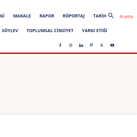
GI
MAKALE
RAPOR
RÖPORTAJ
TARIH
SÖYLEV
TOPLUMSAL CINSIYET
YARGI ETIĞI