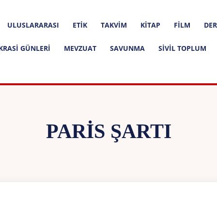
ULUSLARARASI
ETIK
TAKVIM
KITAP
FILM
DER
KRASI GÜNLERI
MEVZUAT
SAVUNMA
SIVIL TOPLUM
PARIS ŞARTI