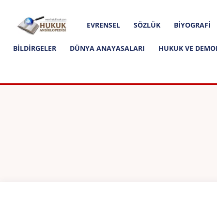
Hakkımızda
İletişim
Editoryal İlkeler
Hukuk
EVRENSEL
SÖZLÜK
BIYOGRAFI
Ansiklopedisi
BILDIRGELER
DÜNYA ANAYASALARI
HUKUK VE DEMO