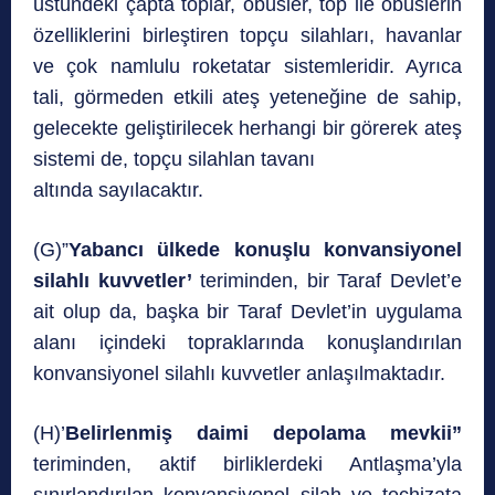
üstündeki çapta toplar, obüsler, top ile obüslerin
özelliklerini birleştiren topçu silahları, havanlar
ve çok namlulu roketatar sistemleridir. Ayrıca
tali, görmeden etkili ateş yeteneğine de sahip,
gelecekte geliştirilecek herhangi bir görerek ateş
sistemi de, topçu silahlan tavanı
altında sayılacaktır.
(G)”
Yabancı ülkede konuşlu konvansiyonel
silahlı kuvvetler’
teriminden, bir Taraf Devlet’e
ait olup da, başka bir Taraf Devlet’in uygulama
alanı içindeki topraklarında konuşlandırılan
konvansiyonel silahlı kuvvetler anlaşılmaktadır.
(H)’
Belirlenmiş daimi depolama mevkii”
teriminden, aktif birliklerdeki Antlaşma’yla
sınırlandırılan konvansiyonel silah ve teçhizata