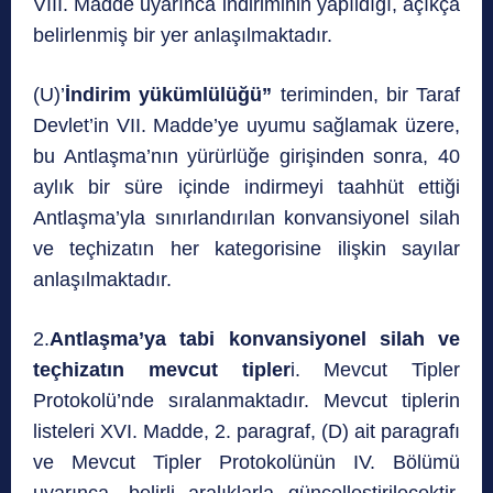
VIII. Madde uyarınca indiriminin yapıldığı, açıkça
belirlenmiş bir yer anlaşılmaktadır.
(U)’
İndirim yükümlülüğü”
teriminden, bir Taraf
Devlet’in VII. Madde’ye uyumu sağlamak üzere,
bu Antlaşma’nın yürürlüğe girişinden sonra, 40
aylık bir süre içinde indirmeyi taahhüt ettiği
Antlaşma’yla sınırlandırılan konvansiyonel silah
ve teçhizatın her kategorisine ilişkin sayılar
anlaşılmaktadır.
2.
Antlaşma’ya tabi konvansiyonel silah ve
teçhizatın mevcut tipler
i. Mevcut Tipler
Protokolü’nde sıralanmaktadır. Mevcut tiplerin
listeleri XVI. Madde, 2. paragraf, (D) ait paragrafı
ve Mevcut Tipler Protokolünün IV. Bölümü
uyarınca, belirli aralıklarla güncelleştirilecektir.