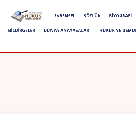
Hakkımızda
İletişim
Editoryal İlkeler
Hukuk
EVRENSEL
SÖZLÜK
BIYOGRAFI
Ansiklopedisi
BILDIRGELER
DÜNYA ANAYASALARI
HUKUK VE DEMO