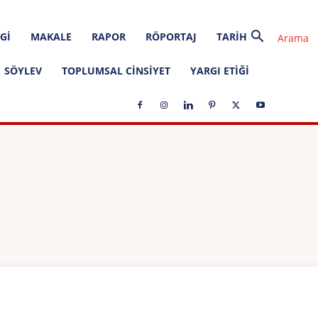
GI
MAKALE
RAPOR
RÖPORTAJ
TARIH
SÖYLEV
TOPLUMSAL CINSIYET
YARGI ETIĞI