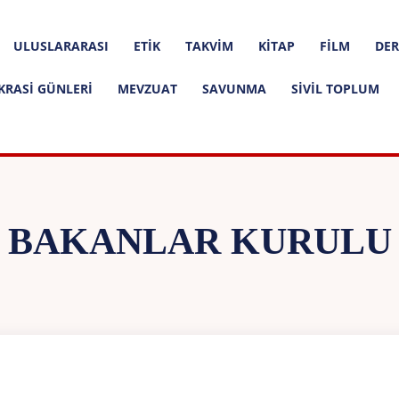
ULUSLARARASI
ETIK
TAKVIM
KITAP
FILM
DER
KRASI GÜNLERI
MEVZUAT
SAVUNMA
SIVIL TOPLUM
BAKANLAR KURULU