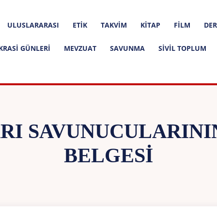
ULUSLARARASI
ETIK
TAKVIM
KITAP
FILM
DER
KRASI GÜNLERI
MEVZUAT
SAVUNMA
SIVIL TOPLUM
RI SAVUNUCULARIN
BELGESI