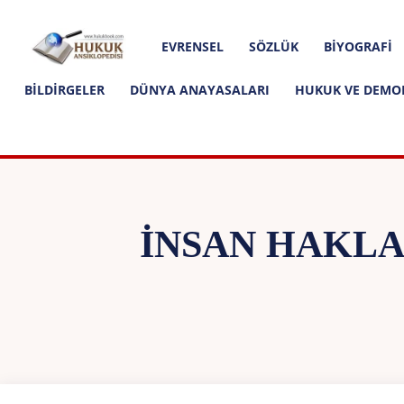
Hakkımızda
İletişim
Editoryal İlkeler
Hukuk
EVRENSEL
SÖZLÜK
BIYOGRAFI
Ansiklopedisi
BILDIRGELER
DÜNYA ANAYASALARI
HUKUK VE DEMO
İNSAN HAKLA