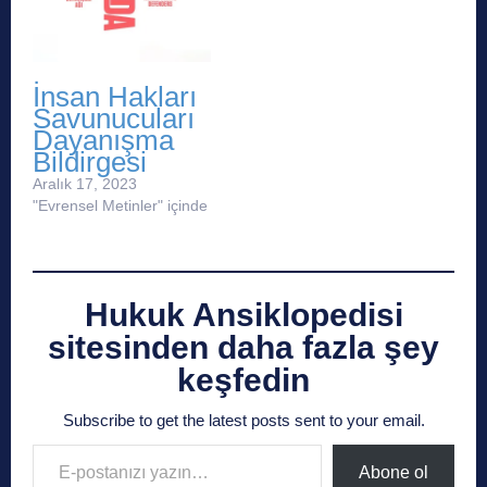
İnsan Hakları
Savunucuları
Dayanışma
Bildirgesi
Aralık 17, 2023
"Evrensel Metinler" içinde
Hukuk Ansiklopedisi
sitesinden daha fazla şey
keşfedin
Subscribe to get the latest posts sent to your email.
E-postanızı yazın…
Abone ol